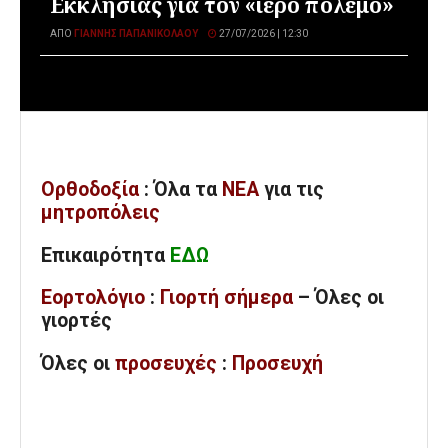
Εκκλησίας για τον «ιερό πόλεμο»
ΑΠΌ
ΓΙΆΝΝΗΣ ΠΑΠΑΝΙΚΟΛΆΟΥ
27/07/2026 | 12:30
Ορθοδοξία
: Όλα
τα
ΝΕΑ
για τις
μητροπόλεις
Επικαιρότητα
ΕΔΩ
Εορτολόγιο
:
Γιορτή σήμερα
– Όλες οι
γιορτές
Όλες
οι
προσευχές
:
Προσευχή