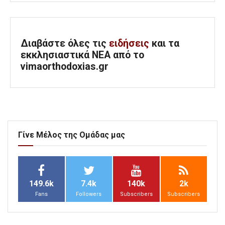
Διαβάστε όλες τις
ειδήσεις
και τα
εκκλησιαστικά ΝΕΑ από το
vimaorthodoxias.gr
Γίνε Μέλος της Ομάδας μας
149.6k
7.4k
140k
2k
Fans
Followers
Subscribers
Subscribers