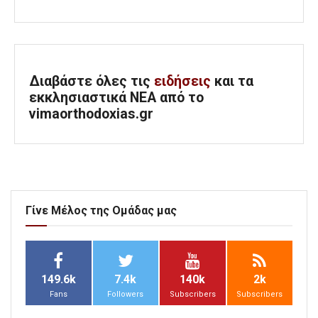
Διαβάστε όλες τις
ειδήσεις
και τα
εκκλησιαστικά ΝΕΑ από το
vimaorthodoxias.gr
Γίνε Μέλος της Ομάδας μας
149.6k
7.4k
140k
2k
Fans
Followers
Subscribers
Subscribers