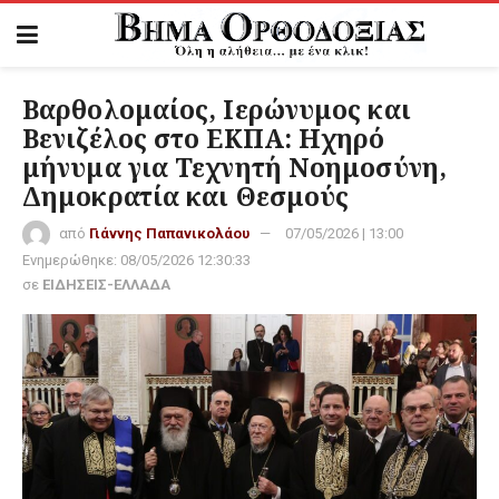
Βαρθολομαίος, Ιερώνυμος και
Βενιζέλος στο ΕΚΠΑ: Ηχηρό
μήνυμα για Τεχνητή Νοημοσύνη,
Δημοκρατία και Θεσμούς
από
Γιάννης Παπανικολάου
07/05/2026 | 13:00
Ενημερώθηκε:
08/05/2026 12:30:33
σε
ΕΙΔΗΣΕΙΣ-ΕΛΛΑΔΑ