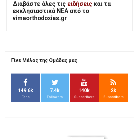
Διαβάστε όλες τις
ειδήσεις
και τα
εκκλησιαστικά ΝΕΑ από το
vimaorthodoxias.gr
Γίνε Μέλος της Ομάδας μας
149.6k
7.4k
140k
2k
Fans
Followers
Subscribers
Subscribers