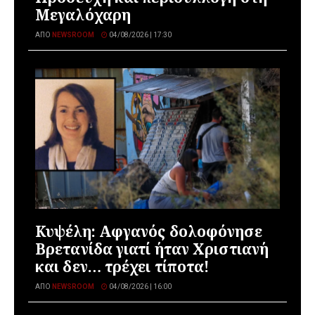
Μεγαλόχαρη
ΑΠΌ
NEWSROOM
04/08/2026 | 17:30
Κυψέλη: Αφγανός δολοφόνησε
Βρετανίδα γιατί ήταν Χριστιανή
και δεν… τρέχει τίποτα!
ΑΠΌ
NEWSROOM
04/08/2026 | 16:00