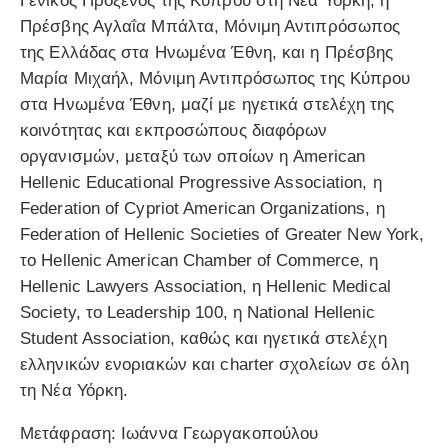
Γενικός Πρόξενος της Κύπρου στη Νέα Υόρκη, η
Πρέσβης Αγλαΐα Μπάλτα, Μόνιμη Αντιπρόσωπος
της Ελλάδας στα Ηνωμένα Έθνη, και η Πρέσβης
Μαρία Μιχαήλ, Μόνιμη Αντιπρόσωπος της Κύπρου
στα Ηνωμένα Έθνη, μαζί με ηγετικά στελέχη της
κοινότητας και εκπροσώπους διαφόρων
οργανισμών, μεταξύ των οποίων η American
Hellenic Educational Progressive Association, η
Federation of Cypriot American Organizations, η
Federation of Hellenic Societies of Greater New York,
το Hellenic American Chamber of Commerce, η
Hellenic Lawyers Association, η Hellenic Medical
Society, το Leadership 100, η National Hellenic
Student Association, καθώς και ηγετικά στελέχη
ελληνικών ενοριακών και charter σχολείων σε όλη
τη Νέα Υόρκη.
Μετάφραση: Ιωάννα Γεωργακοπούλου