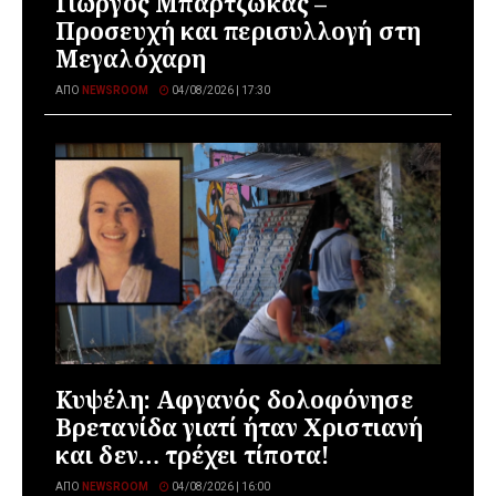
Γιώργος Μπαρτζώκας –
Προσευχή και περισυλλογή στη
Μεγαλόχαρη
ΑΠΌ
NEWSROOM
04/08/2026 | 17:30
Κυψέλη: Αφγανός δολοφόνησε
Βρετανίδα γιατί ήταν Χριστιανή
και δεν… τρέχει τίποτα!
ΑΠΌ
NEWSROOM
04/08/2026 | 16:00