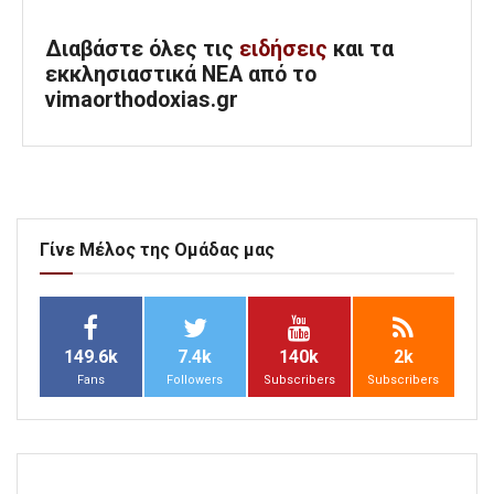
Διαβάστε όλες τις
ειδήσεις
και τα
εκκλησιαστικά ΝΕΑ από το
vimaorthodoxias.gr
Γίνε Μέλος της Ομάδας μας
149.6k
7.4k
140k
2k
Fans
Followers
Subscribers
Subscribers