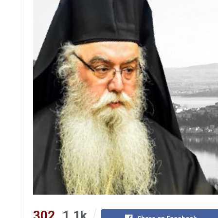
302
1.1k