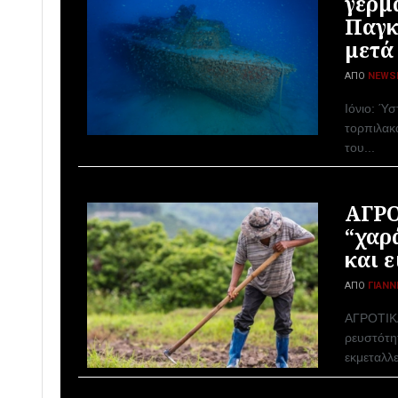
γερμ
Παγκ
μετά 
ΑΠΌ
NEWS
Ιόνιο: Ύσ
τορπιλακ
του...
ΑΓΡΟ
“χαρ
και 
ΑΠΌ
ΓΙΆΝΝ
ΑΓΡΟΤΙΚΑ
ρευστότη
εκμεταλλε