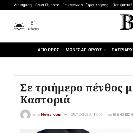
Διαφήμιση
Ποιοι Είμαστε
Επικοινωνία
Όροι Χρήσης – Πνευματικά
6
°C
Athens
ΑΓΙΟ ΟΡΟΣ
ΜΟΝΕΣ ΑΓ. ΟΡΟΥΣ
ΠΑΤΡΙΑΡΧ
Σε τριήμερο πένθος μ
Καστοριά
από
Newsroom
29/12/2020 | 17:56
σε
ΕΙΔΗΣΕΙΣ