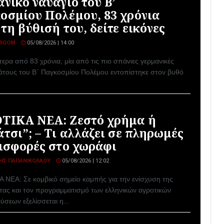
ανικό ναυάγιο του Β’
οσμίου Πολέμου, 83 χρόνια
τη βύθισή του, δείτε εικόνες
ROOM
05/08/2026 | 14:00
τερα από 83 χρόνια, μία από τις πιο σπάνιες γερμανικές
άτους του Β΄ Παγκοσμίου Πολέμου εντοπίστηκε στον βυθό
ΤΙΚΑ ΝΕΑ: Ζεστό χρήμα ή
άτσι”; – Τι αλλάζει σε πληρωμές
εισφορές στο χωράφι
ΗΣ ΠΑΠΑΝΙΚΟΛΆΟΥ
05/08/2026 | 12:02
 ΝΕΑ: Σε κομβικό σημείο καμπής για την ενίσχυση της
τας και τον προγραμματισμό των ελληνικών αγροτικών
ύσεων εξελίσσεται η...