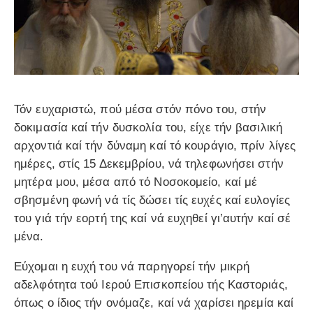
Τόν ευχαριστώ, πού μέσα στόν πόνο του, στήν
δοκιμασία καί τήν δυσκολία του, είχε τήν βασιλική
αρχοντιά καί τήν δύναμη καί τό κουράγιο, πρίν λίγες
ημέρες, στίς 15 Δεκεμβρίου, νά τηλεφωνήσει στήν
μητέρα μου, μέσα από τό Νοσοκομείο, καί μέ
σβησμένη φωνή νά τίς δώσει τίς ευχές καί ευλογίες
του γιά τήν εορτή της καί νά ευχηθεί γι’αυτήν καί σέ
μένα.
Εύχομαι η ευχή του νά παρηγορεί τήν μικρή
αδελφότητα τού Ιερού Επισκοπείου τής Καστοριάς,
όπως ο ίδιος τήν ονόμαζε, καί νά χαρίσει ηρεμία καί