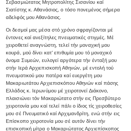
Σεβασμιώτατος Μητροπολίτης Σισανίου καί
Σιατίστης κ. Αθανάσιος, ο τόσο πονεμένος σήμερα
αδελφός μου Αθανάσιος.
Οι δεσμοί μας μέσα στό χρόνο σφραγίζονται μέ
έντονες καί ανεξίτηλες πνευματικές στιγμές. Μέ
χειροθετεί αναγνώστη, τελεί τήν μοναχική μου
κουρά, μού δίνει κατ’ επιθυμία μου τό μοναχικό
όνομα Συμεών, ευλογεί αργότερα τήν ένταξή μου
στήν Ιερά Αρχιεπισκοπή Αθηνών, μέ εντολή τού
πνευματικού μου πατέρα καί ευεργέτη μου
Μακαριωτάτου Αρχιεπισκόπου Αθηνών καί πάσης
Ελλάδος κ. Ιερωνύμου μέ χειροτονεί Διάκονο,
πλαισιώνει τόν Μακαριώτατο στήν εις Πρεσβύτερο
χειροτονία μου καί τελεί πάλι ο ίδιος τίς χειροθεσίες
μου σέ Πνευματικό καί Αρχιμανδρίτη, ενώ στήν εις
Επίσκοπο χειροτονία μου σέ αυτόν δίνει τήν
επισκοπική μίτρα ο Μακαριώτατος Αρχιεπίσκοπος