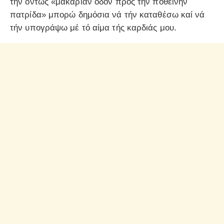
τήν όντως «μακαρίαν οδόν πρός τήν ποθεινήν
πατρίδα» μπορώ δημόσια νά τήν καταθέσω καί νά
τήν υπογράψω μέ τό αίμα τής καρδιάς μου.