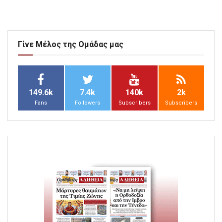
Γίνε Μέλος της Ομάδας μας
149.6k
7.4k
140k
2k
Fans
Followers
Subscribers
Subscribers