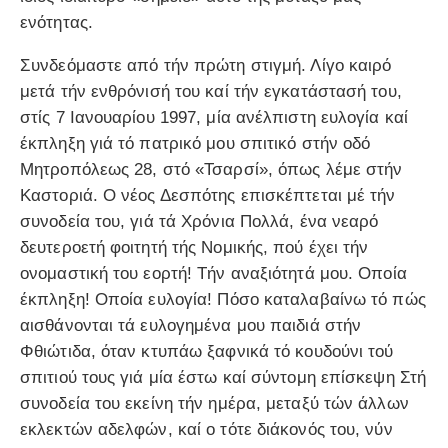
ενότητας.
Συνδεόμαστε από τήν πρώτη στιγμή. Λίγο καιρό
μετά τήν ενθρόνισή του καί τήν εγκατάστασή του,
στίς 7 Ιανουαρίου 1997, μία ανέλπιστη ευλογία καί
έκπληξη γιά τό πατρικό μου σπιτικό στήν οδό
Μητροπόλεως 28, στό «Τσαρσί», όπως λέμε στήν
Καστοριά. Ο νέος Δεσπότης επισκέπτεται μέ τήν
συνοδεία του, γιά τά Χρόνια Πολλά, ένα νεαρό
δευτεροετή φοιτητή τής Νομικής, πού έχει τήν
ονομαστική του εορτή! Τήν αναξιότητά μου. Οποία
έκπληξη! Οποία ευλογία! Πόσο καταλαβαίνω τό πώς
αισθάνονται τά ευλογημένα μου παιδιά στήν
Φθιώτιδα, όταν κτυπάω ξαφνικά τό κουδούνι τού
σπιτιού τους γιά μία έστω καί σύντομη επίσκεψη Στή
συνοδεία του εκείνη τήν ημέρα, μεταξύ τών άλλων
εκλεκτών αδελφών, καί ο τότε διάκονός του, νύν