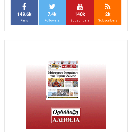
149.6k
7.4k
140k
2k
Fans
Followers
Subscribers
Subscribers