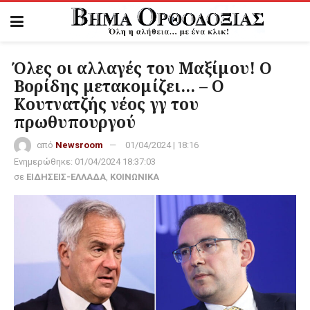
Όλες οι αλλαγές του Μαξίμου! Ο
Βορίδης μετακομίζει… – Ο
Κουτνατζής νέος γγ του
πρωθυπουργού
από
Newsroom
01/04/2024 | 18:16
Ενημερώθηκε:
01/04/2024 18:37:03
σε
ΕΙΔΗΣΕΙΣ-ΕΛΛΑΔΑ
,
ΚΟΙΝΩΝΙΚΑ