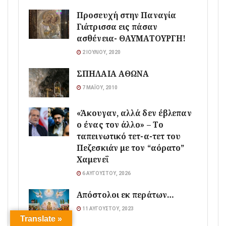
Προσευχή στην Παναγία
Γιάτρισσα εις πάσαν
ασθένεια- ΘΑΥΜΑΤΟΥΡΓΗ!
2 ΙΟΥΛΊΟΥ, 2020
ΣΠΗΛΑΙΑ ΑΘΩΝΑ
7 ΜΑΪ́ΟΥ, 2010
«Άκουγαν, αλλά δεν έβλεπαν
ο ένας τον άλλο» – Το
ταπεινωτικό τετ-α-τετ του
Πεζεσκιάν με τον “αόρατο”
Χαμενεΐ
6 ΑΥΓΟΎΣΤΟΥ, 2026
Απόστολοι εκ περάτων…
11 ΑΥΓΟΎΣΤΟΥ, 2023
Translate »