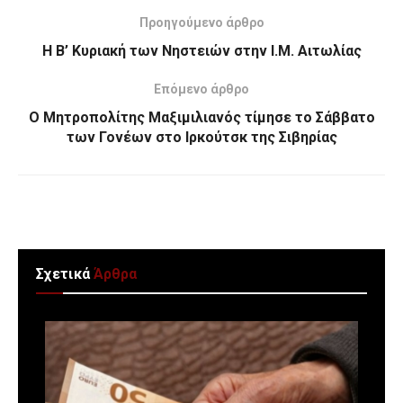
Προηγούμενο άρθρο
Η Β’ Κυριακή των Νηστειών στην Ι.Μ. Αιτωλίας
Επόμενο άρθρο
O Μητροπολίτης Μαξιμιλιανός τίμησε το Σάββατο
των Γονέων στο Ιρκούτσκ της Σιβηρίας
Σχετικά
Άρθρα