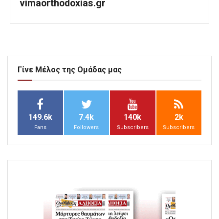
vimaorthodoxias.gr
Γίνε Μέλος της Ομάδας μας
149.6k
7.4k
140k
2k
Fans
Followers
Subscribers
Subscribers