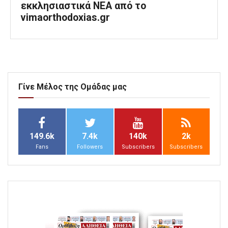
εκκλησιαστικά ΝΕΑ από το
vimaorthodoxias.gr
Γίνε Μέλος της Ομάδας μας
149.6k
7.4k
140k
2k
Fans
Followers
Subscribers
Subscribers