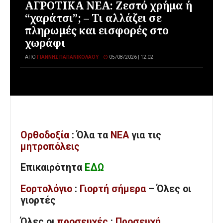
ΑΓΡΟΤΙΚΑ ΝΕΑ: Ζεστό χρήμα ή
“χαράτσι”; – Τι αλλάζει σε
πληρωμές και εισφορές στο
χωράφι
ΑΠΌ
ΓΙΆΝΝΗΣ ΠΑΠΑΝΙΚΟΛΆΟΥ
05/08/2026 | 12:02
Ορθοδοξία
: Όλα
τα
ΝΕΑ
για τις
μητροπόλεις
Επικαιρότητα
ΕΔΩ
Εορτολόγιο
:
Γιορτή σήμερα
– Όλες οι
γιορτές
Όλες
οι
προσευχές
:
Προσευχή