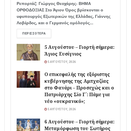
Ρεπορτάζ: Γιώργος Θεοχάρης- ΒΗΜΑ
ΟΡΘΟΔΟΞΙΑΣ Στο Άγιον Όρος βρίσκονται ο
υφυπουργός Εξωτερικών της Ελλάδας, Γιάννης
Λοβέρδος, και ο Γερμανός ομόλογός...
ΠΕΡΙΣΣΌΤΕΡΑ
5 Αυγούστου – Γιορτή σήμερα:
Άγιος Ευσίγνιος
5 ΑΥΓΟΎΣΤΟΥ, 2026
Ο επικεφαλής της εξόριστης
κυβέρνησης της Αμπχαζίας
στο Φανάρι – Προσεχώς και ο
Πατριάρχης Σίο Γ΄: Πάμε για
νέο «ουκρανικό»;
5 ΑΥΓΟΎΣΤΟΥ, 2026
6 Αυγούστου – Γιορτή σήμερα:
Μεταμόρφωση του Σωτήρος