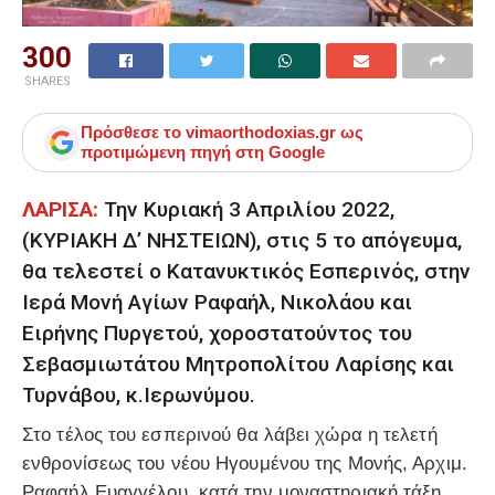
300
SHARES
Πρόσθεσε το
vimaorthodoxias.gr
ως
προτιμώμενη πηγή στη Google
ΛΑΡΙΣΑ:
Την Κυριακή 3 Απριλίου 2022,
(ΚΥΡΙΑΚΗ Δ’ ΝΗΣΤΕΙΩΝ), στις 5 το απόγευμα,
θα τελεστεί ο Κατανυκτικός Εσπερινός, στην
Ιερά Μονή Αγίων Ραφαήλ, Νικολάου και
Ειρήνης Πυργετού, χοροστατούντος του
Σεβασμιωτάτου Μητροπολίτου Λαρίσης και
Τυρνάβου, κ.Ιερωνύμου.
Στο τέλος του εσπερινού θα λάβει χώρα η τελετή
ενθρονίσεως του νέου Ηγουμένου της Μονής, Αρχιμ.
Ραφαήλ Ευαγγέλου, κατά την μοναστηριακή τάξη