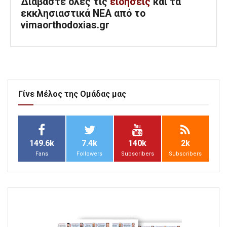
Διαβάστε όλες τις
ειδήσεις
και τα
εκκλησιαστικά ΝΕΑ από το
vimaorthodoxias.gr
Γίνε Μέλος της Ομάδας μας
149.6k
7.4k
140k
2k
Fans
Followers
Subscribers
Subscribers