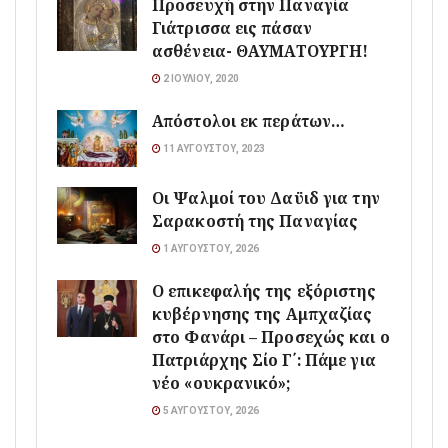
Προσευχή στην Παναγία
Γιάτρισσα εις πάσαν
ασθένεια- ΘΑΥΜΑΤΟΥΡΓΗ!
2 ΙΟΥΛΊΟΥ, 2020
Απόστολοι εκ περάτων…
11 ΑΥΓΟΎΣΤΟΥ, 2023
Οι Ψαλμοί του Δαϋιδ για την
Σαρακοστή της Παναγίας
1 ΑΥΓΟΎΣΤΟΥ, 2026
Ο επικεφαλής της εξόριστης
κυβέρνησης της Αμπχαζίας
στο Φανάρι – Προσεχώς και ο
Πατριάρχης Σίο Γ΄: Πάμε για
νέο «ουκρανικό»;
5 ΑΥΓΟΎΣΤΟΥ, 2026