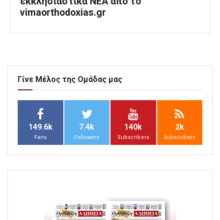
εκκλησιαστικά ΝΕΑ από το
vimaorthodoxias.gr
Γίνε Μέλος της Ομάδας μας
149.6k
7.4k
140k
2k
Fans
Followers
Subscribers
Subscribers