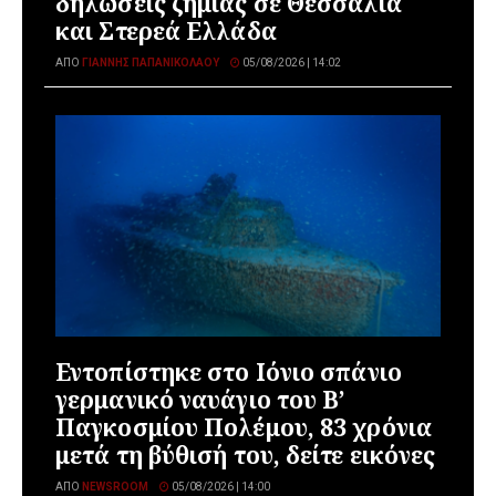
δηλώσεις ζημιάς σε Θεσσαλία
και Στερεά Ελλάδα
ΑΠΌ
ΓΙΆΝΝΗΣ ΠΑΠΑΝΙΚΟΛΆΟΥ
05/08/2026 | 14:02
Εντοπίστηκε στο Ιόνιο σπάνιο
γερμανικό ναυάγιο του Β’
Παγκοσμίου Πολέμου, 83 χρόνια
μετά τη βύθισή του, δείτε εικόνες
ΑΠΌ
NEWSROOM
05/08/2026 | 14:00