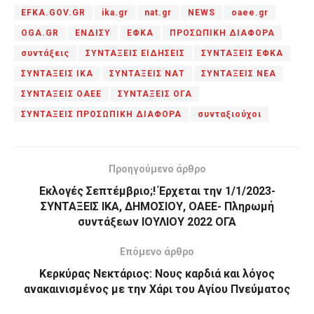
EFKA.GOV.GR
ika.gr
nat.gr
NEWS
oaee.gr
OGA.GR
ΕΝΔΙΣΥ
ΕΦΚΑ
ΠΡΟΣΩΠΙΚΗ ΔΙΑΦΟΡΑ
συντάξεις
ΣΥΝΤΑΞΕΙΣ ΕΙΔΗΣΕΙΣ
ΣΥΝΤΑΞΕΙΣ ΕΦΚΑ
ΣΥΝΤΑΞΕΙΣ ΙΚΑ
ΣΥΝΤΑΞΕΙΣ ΝΑΤ
ΣΥΝΤΑΞΕΙΣ ΝΕΑ
ΣΥΝΤΑΞΕΙΣ ΟΑΕΕ
ΣΥΝΤΑΞΕΙΣ ΟΓΑ
ΣΥΝΤΑΞΕΙΣ ΠΡΟΣΩΠΙΚΗ ΔΙΑΦΟΡΑ
συνταξιούχοι
Προηγούμενο άρθρο
Εκλογές Σεπτέμβριο;! Έρχεται την 1/1/2023-
ΣΥΝΤΑΞΕΙΣ ΙΚΑ, ΔΗΜΟΣΙΟΥ, ΟΑΕΕ- Πληρωμή
συντάξεων ΙΟΥΛΙΟΥ 2022 ΟΓΑ
Επόμενο άρθρο
Κερκύρας Νεκτάριος: Νους καρδιά και λόγος
ανακαινισμένος με την Χάρι του Αγίου Πνεύματος