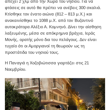
απέχει 2 χλμ από την Χώρα του νησιού. Για να
φτάσεις σε αυτό θα πρέπει να ανέβεις 300 σκαλιά.
Κτίσθηκε τον ένατο αιώνα (812 – 813 μ.Χ.) και
ανακαινίσθηκε το 1088 μ.Χ. από τον Βυζαντινό
αυτοκράτορα Αλέξιο Α. Κομνηνό. Δίνει την αίσθηση
λαξευμένης, μέσα σε απόκρημνα βράχια, Ιεράς
Μονής, ορατής μόνο δια του πελάγους. Δεν είναι
τυχαίο ότι οι Αμοργιανοί τη θεωρούν ως τη
προστάτιδα του νησιού τους.
Η Παναγιά η Χοζοβιώτισσα γιορτάζει στις 21
Νοεμβρίου.