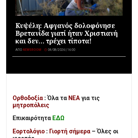
Κυψέλη: Αφγανός δολοφόνησε
Βρετανίδα γιατί ήταν Χριστιανή
και δεν… τρέχει τίποτα!
ΑΠΌ
NEWSROOM
04/08/2026 | 16:00
Ορθοδοξία
: Όλα
τα
ΝΕΑ
για τις
μητροπόλεις
Επικαιρότητα
ΕΔΩ
Εορτολόγιο
:
Γιορτή σήμερα
– Όλες οι