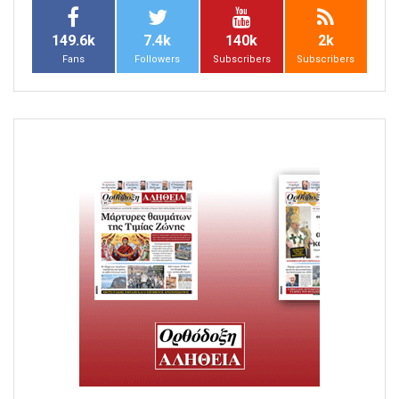
149.6k
7.4k
140k
2k
Fans
Followers
Subscribers
Subscribers