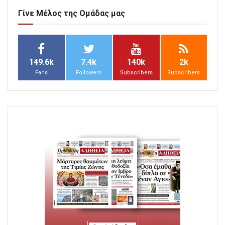
Γίνε Μέλος της Ομάδας μας
149.6k
7.4k
140k
2k
Fans
Followers
Subscribers
Subscribers