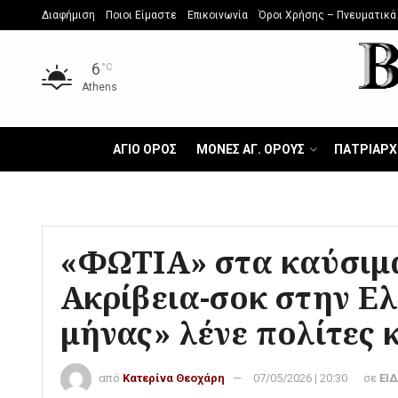
Διαφήμιση
Ποιοι Είμαστε
Επικοινωνία
Όροι Χρήσης – Πνευματικά
6
°C
Athens
ΑΓΙΟ ΟΡΟΣ
ΜΟΝΕΣ ΑΓ. ΟΡΟΥΣ
ΠΑΤΡΙΑΡΧ
«ΦΩΤΙΑ» στα καύσιμα
Ακρίβεια-σοκ στην Ελ
μήνας» λένε πολίτες 
από
Κατερίνα Θεοχάρη
07/05/2026 | 20:30
σε
ΕΙ