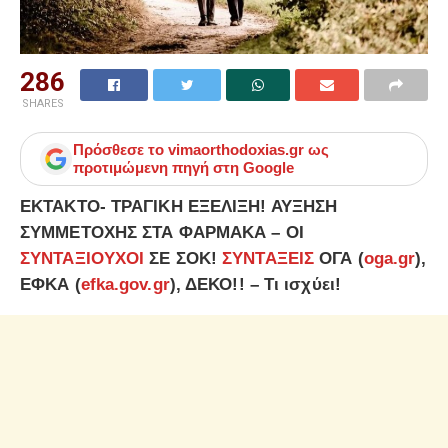
286
SHARES
Πρόσθεσε το
vimaorthodoxias.gr
ως
προτιμώμενη πηγή στη Google
ΕΚΤΑΚΤΟ- ΤΡΑΓΙΚΗ ΕΞΕΛΙΞΗ! ΑΥΞΗΣΗ
ΣΥΜΜΕΤΟΧΗΣ ΣΤΑ ΦΑΡΜΑΚΑ – ΟΙ
ΣΥΝΤΑΞΙΟΥΧΟΙ
ΣΕ ΣΟΚ!
ΣΥΝΤΑΞΕΙΣ
ΟΓΑ (
οga.gr
),
ΕΦΚΑ (
efka.gov.gr
), ΔΕΚΟ!! – Tι ισχύει!