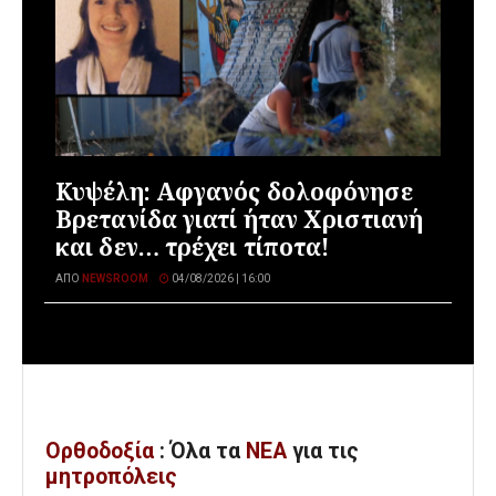
Κυψέλη: Αφγανός δολοφόνησε
Βρετανίδα γιατί ήταν Χριστιανή
και δεν… τρέχει τίποτα!
ΑΠΌ
NEWSROOM
04/08/2026 | 16:00
Ορθοδοξία
: Όλα
τα
ΝΕΑ
για τις
μητροπόλεις