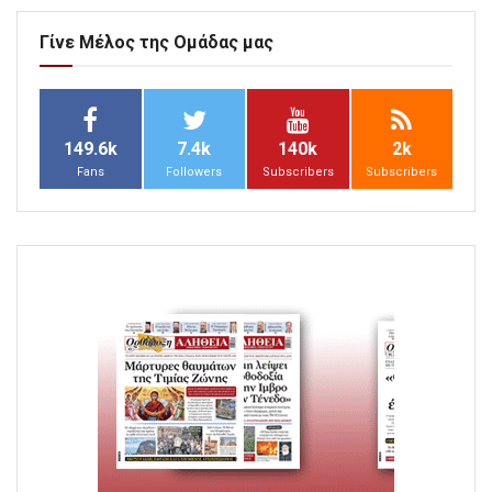
Γίνε Μέλος της Ομάδας μας
149.6k
7.4k
140k
2k
Fans
Followers
Subscribers
Subscribers