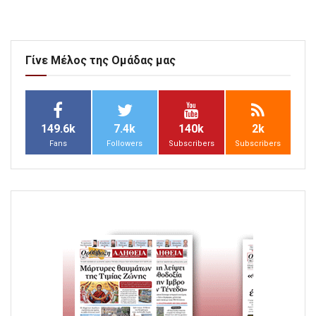
Γίνε Μέλος της Ομάδας μας
149.6k
7.4k
140k
2k
Fans
Followers
Subscribers
Subscribers