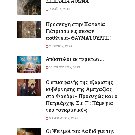
ΣΠΗΛΑΙΑ ΑΘΩΝΑ
7 ΜΑΪ́ΟΥ, 2010
Προσευχή στην Παναγία
Γιάτρισσα εις πάσαν
ασθένεια- ΘΑΥΜΑΤΟΥΡΓΗ!
2 ΙΟΥΛΊΟΥ, 2020
Απόστολοι εκ περάτων…
11 ΑΥΓΟΎΣΤΟΥ, 2023
Ο επικεφαλής της εξόριστης
κυβέρνησης της Αμπχαζίας
στο Φανάρι – Προσεχώς και ο
Πατριάρχης Σίο Γ΄: Πάμε για
νέο «ουκρανικό»;
5 ΑΥΓΟΎΣΤΟΥ, 2026
Οι Ψαλμοί του Δαϋιδ για την