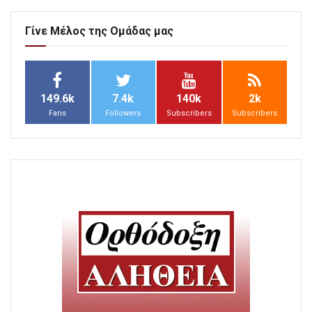
Γίνε Μέλος της Ομάδας μας
149.6k
7.4k
140k
2k
Fans
Followers
Subscribers
Subscribers