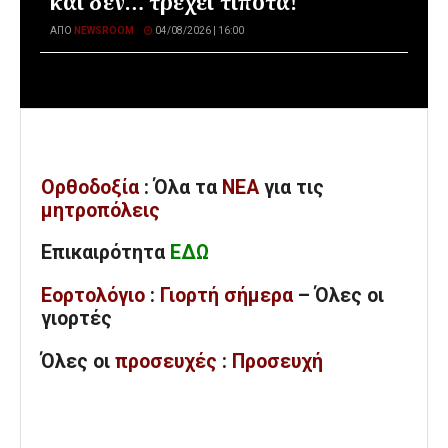
και δεν… τρέχει τίποτα!
ΑΠΌ
NEWSROOM
04/08/2026 | 16:00
Ορθοδοξία
: Όλα
τα
ΝΕΑ
για τις
μητροπόλεις
Επικαιρότητα
ΕΔΩ
Εορτολόγιο
:
Γιορτή σήμερα
– Όλες οι
γιορτές
Όλες
οι
προσευχές
:
Προσευχή