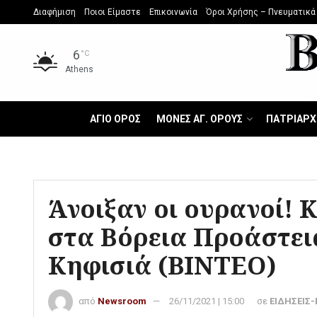
Διαφήμιση
Ποιοι Είμαστε
Επικοινωνία
Όροι Χρήσης – Πνευματικά
6
°C
Athens
ΑΓΙΟ ΟΡΟΣ
ΜΟΝΕΣ ΑΓ. ΟΡΟΥΣ
ΠΑΤΡΙΑΡΧ
Άνοιξαν οι ουρανοί! 
στα Βόρεια Προάστει
Κηφισιά (ΒΙΝΤΕΟ)
από
Newsroom
26/11/2021 | 15:00
σε
ΕΙΔΗΣΕΙΣ