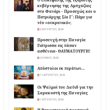
Ο επικεφαλής της εξόριστης
κυβέρνησης της Αμπχαζίας
στο Φανάρι – Προσεχώς και ο
Πατριάρχης Σίο Γ΄: Πάμε για
νέο «ουκρανικό»;
5 ΑΥΓΟΎΣΤΟΥ, 2026
Προσευχή στην Παναγία
Γιάτρισσα εις πάσαν
ασθένεια- ΘΑΥΜΑΤΟΥΡΓΗ!
2 ΙΟΥΛΊΟΥ, 2020
Απόστολοι εκ περάτων…
11 ΑΥΓΟΎΣΤΟΥ, 2023
Οι Ψαλμοί του Δαϋιδ για την
Σαρακοστή της Παναγίας
1 ΑΥΓΟΎΣΤΟΥ, 2026