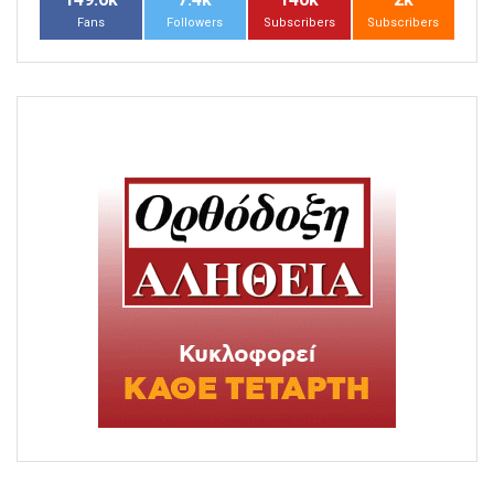
Fans
Followers
Subscribers
Subscribers