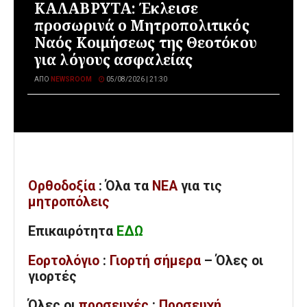
ΚΑΛΑΒΡΥΤΑ: Έκλεισε
προσωρινά ο Μητροπολιτικός
Ναός Κοιμήσεως της Θεοτόκου
για λόγους ασφαλείας
ΑΠΌ
NEWSROOM
05/08/2026 | 21:30
Ορθοδοξία
: Όλα
τα
ΝΕΑ
για τις
μητροπόλεις
Επικαιρότητα
ΕΔΩ
Εορτολόγιο
:
Γιορτή σήμερα
– Όλες οι
γιορτές
Όλες
οι
προσευχές
:
Προσευχή