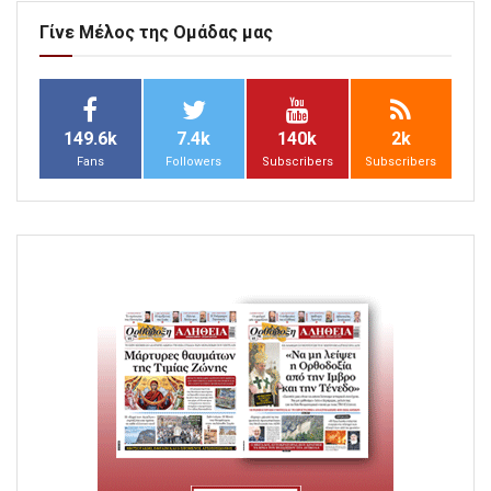
Γίνε Μέλος της Ομάδας μας
149.6k
7.4k
140k
2k
Fans
Followers
Subscribers
Subscribers