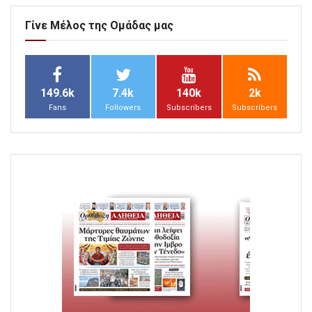
Γίνε Μέλος της Ομάδας μας
149.6k
7.4k
140k
2k
Fans
Followers
Subscribers
Subscribers