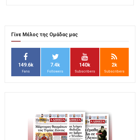
Γίνε Μέλος της Ομάδας μας
149.6k
7.4k
140k
2k
Fans
Followers
Subscribers
Subscribers