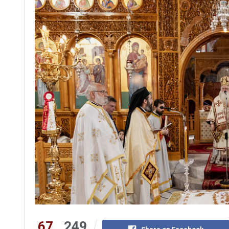
67
249