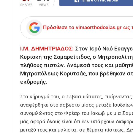
Share on Facebook
SHARES
VIEWS
Πρόσθεσε το
vimaorthodoxias.gr
ως π
Ι.Μ. ΔΗΜΗΤΡΙΑΔΟΣ:
Στον Ιερό Ναό Ευαγγε
Κυριακή της Σαμαρείτιδος, ο Μητροπολίτη
πλήθους πιστών. Ανάμεσά τους και μαθητέ
Μητροπόλεως Κορυτσάς, που βρέθηκαν στη
εκδρομής.
Στο κήρυγμά του, ο Σεβασμιώτατος, παίρνοντας
αναφέρθηκε στο άσβεστο μίσος μεταξύ Ιουδαίων 
συνομιλώντας στο Φρέαρ του Ιακώβ με μία Σαμαρ
μας αφορά όλους είναι ότι δεν υπάρχουν διαφ
μεταξύ τους και μάλιστα, σε θέματα πίστεως. Δε