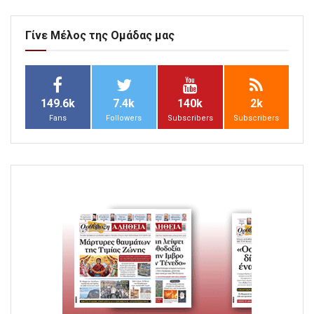
Γίνε Μέλος της Ομάδας μας
149.6k
7.4k
140k
2k
Fans
Followers
Subscribers
Subscribers