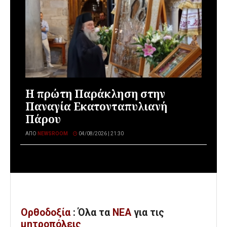
Η πρώτη Παράκληση στην
Παναγία Εκατονταπυλιανή
Πάρου
ΑΠΌ
NEWSROOM
04/08/2026 | 21:30
Ορθοδοξία
: Όλα
τα
ΝΕΑ
για τις
μητροπόλεις