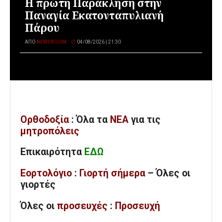
Η πρώτη Παράκληση στην
Παναγία Εκατονταπυλιανή
Πάρου
ΑΠΌ
NEWSROOM
04/08/2026 | 21:30
Ορθοδοξία
: Όλα
τα
ΝΕΑ
για τις
μητροπόλεις
Επικαιρότητα
ΕΔΩ
Εορτολόγιο
:
Γιορτή σήμερα
– Όλες οι
γιορτές
Όλες
οι
προσευχές
:
Προσευχή