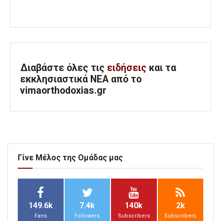
Διαβάστε όλες τις
ειδήσεις
και τα
εκκλησιαστικά ΝΕΑ από το
vimaorthodoxias.gr
Γίνε Μέλος της Ομάδας μας
149.6k
7.4k
140k
2k
Fans
Followers
Subscribers
Subscribers