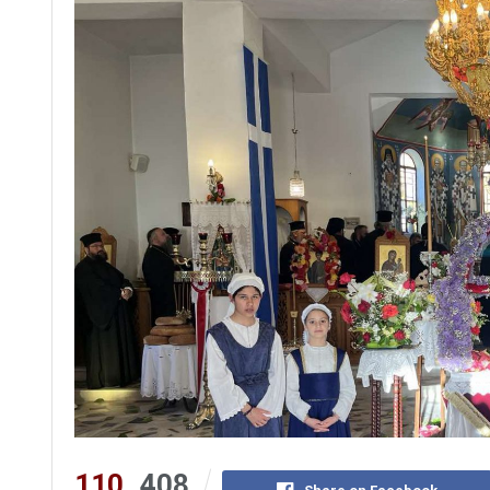
110
408