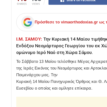
Share on Facebook
SHARES
VIEWS
Πρόσθεσε το
vimaorthodoxias.gr
ως π
Ι.Μ. ΣΑΜΟΥ:
Την Κυριακή 14 Μαίου τιμήθηκ
Ενδόξου Νεομάρτυρος Γεωργίου του εκ Χ
ομώνυμο Ιερό Ναό στη Χώρα Σάμου.
Το Σάββατο 13 Μαίου τελέσθηκε Μέγας Αρχιερατι
της Ιεράς Εικόνος του Νεομάρτυρος και Αρτοκλ
Ποιμενάρχου μας. Την
Κυριακή 14 Μαίου Πανηγυρικός Όρθρος και Θ. Λε
Ευσεβίου ο οποίος και ομίλησε επίκαιρα.