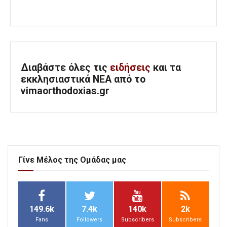
Διαβάστε όλες τις
ειδήσεις
και τα
εκκλησιαστικά ΝΕΑ από το
vimaorthodoxias.gr
Γίνε Μέλος της Ομάδας μας
149.6k
7.4k
140k
2k
Fans
Followers
Subscribers
Subscribers