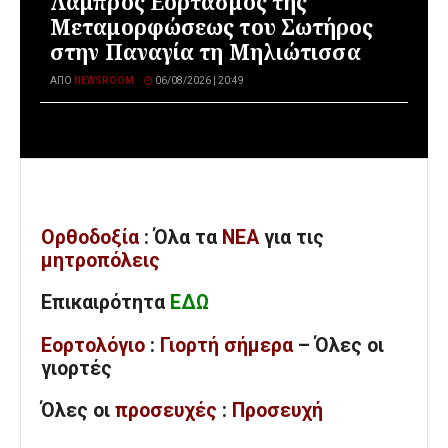
Λαμπρός Εορτασμός της
Μεταμορφώσεως του Σωτήρος
στην Παναγία τη Μηλιώτισσα
ΑΠΌ
NEWSROOM
06/08/2026 | 20:49
Ορθοδοξία
: Όλα
τα
ΝΕΑ
για τις
μητροπόλεις
Επικαιρότητα
ΕΔΩ
Εορτολόγιο
:
Γιορτή σήμερα
– Όλες οι
γιορτές
Όλες
οι
προσευχές
:
Προσευχή