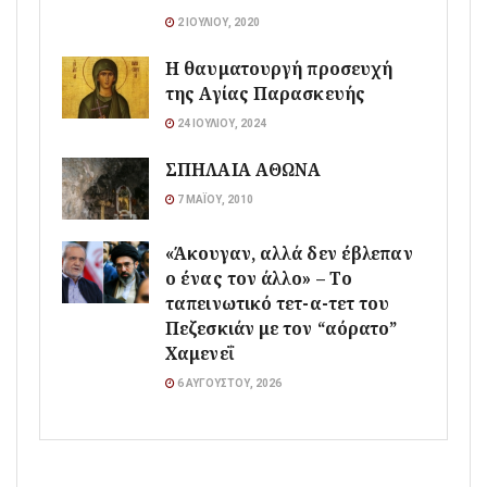
2 ΙΟΥΛΊΟΥ, 2020
Η θαυματουργή προσευχή
της Αγίας Παρασκευής
24 ΙΟΥΛΊΟΥ, 2024
ΣΠΗΛΑΙΑ ΑΘΩΝΑ
7 ΜΑΪ́ΟΥ, 2010
«Άκουγαν, αλλά δεν έβλεπαν
ο ένας τον άλλο» – Το
ταπεινωτικό τετ-α-τετ του
Πεζεσκιάν με τον “αόρατο”
Χαμενεΐ
6 ΑΥΓΟΎΣΤΟΥ, 2026