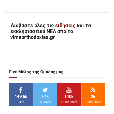
Διαβάστε όλες τις
ειδήσεις
και τα
εκκλησιαστικά ΝΕΑ από το
vimaorthodoxias.gr
Γίνε Μέλος της Ομάδας μας
149.6k
7.4k
140k
2k
Fans
Followers
Subscribers
Subscribers