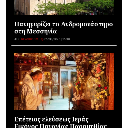
Πανηγυρίζει το Ανδρομονάστηρο
στη Μεσσηνία
ΑΠΌ
NEWSROOM
05/08/2026 | 15:30
Επέτειος ελεύσεως Ιεράς
Εικόνος Παναγίας Παραμυθίας