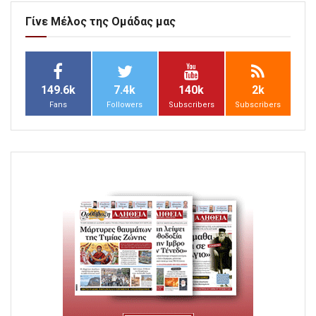
Γίνε Μέλος της Ομάδας μας
149.6k
7.4k
140k
2k
Fans
Followers
Subscribers
Subscribers