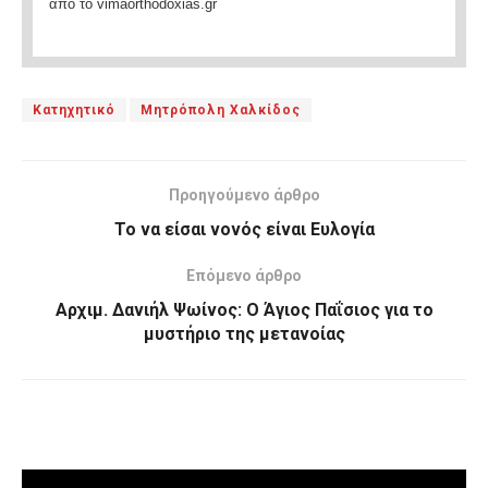
από το vimaorthodoxias.gr
Κατηχητικό
Μητρόπολη Χαλκίδος
Προηγούμενο άρθρο
Το να είσαι νονός είναι Ευλογία
Επόμενο άρθρο
Αρχιμ. Δανιήλ Ψωίνος: Ο Άγιος Παΐσιος για το
μυστήριο της μετανοίας