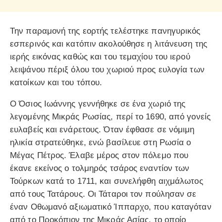
Την παραμονή της εορτής τελέστηκε πανηγυρικός
εσπερινός και κατόπιν ακολούθησε η λιτάνευση της
ιερής εικόνας καθώς και του τεμαχίου του ιερού
λειψάνου πέριξ όλου του χωριού προς ευλογία των
κατοίκων και του τόπου.
Ο Όσιος Ιωάννης γεννήθηκε σε ένα χωριό της
λεγομένης Μικράς Ρωσίας, περί το 1690, από γονείς
ευλαβείς και ενάρετους. Όταν έφθασε σε νόμιμη
ηλικία στρατεύθηκε, ενώ βασίλευε στη Ρωσία ο
Μέγας Πέτρος. Έλαβε μέρος στον πόλεμο που
έκανε εκείνος ο τολμηρός τσάρος εναντίον των
Τούρκων κατά το 1711, και συνελήφθη αιχμάλωτος
από τους Τατάρους. Οι Τάταροι τον πούλησαν σε
έναν Οθωμανό αξιωματικό Ίππαρχο, που καταγόταν
από το Προκόπιον της Μικράς Ασίας, το οποίο