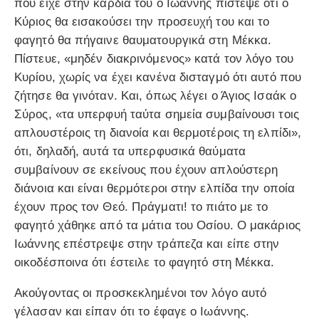
που είχε στην καρδιά του ο Ιωάννης πίστεψε ότι ο
Κύριος θα εισακούσει την προσευχή του και το
φαγητό θα πήγαινε θαυματουργικά στη Μέκκα.
Πίστευε, «μηδέν διακρινόμενος» κατά τον λόγο του
Κυρίου, χωρίς να έχει κανένα δισταγμό ότι αυτό που
ζήτησε θα γινόταν. Και, όπως λέγει ο Άγιος Ισαάκ ο
Σύρος, «τα υπερφυή ταύτα σημεία συμβαίνουσι τοις
απλουστέροις τη διανοία και θερμοτέροις τη ελπίδι»,
ότι, δηλαδή, αυτά τα υπερφυσικά θαύματα
συμβαίνουν σε εκείνους που έχουν απλούστερη
διάνοια και είναι θερμότεροι στην ελπίδα την οποία
έχουν προς τον Θεό. Πράγματι! το πιάτο με το
φαγητό χάθηκε από τα μάτια του Οσίου. Ο μακάριος
Ιωάννης επέστρεψε στην τράπεζα και είπε στην
οικοδέσποινα ότι έστειλε το φαγητό στη Μέκκα.
Ακούγοντας οι προσκεκλημένοι τον λόγο αυτό
γέλασαν και είπαν ότι το έφαγε ο Ιωάννης.