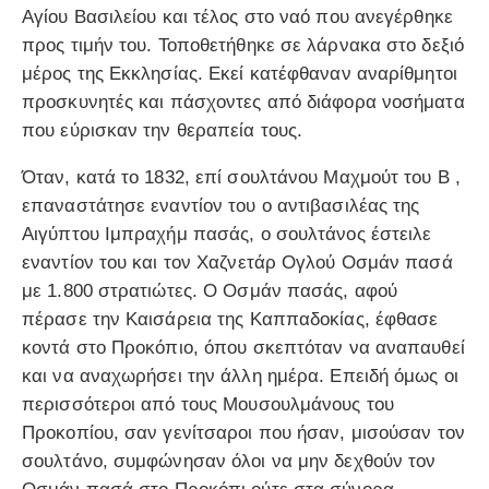
Αγίου Βασιλείου και τέλος στο ναό που ανεγέρθηκε
προς τιμήν του. Τοποθετήθηκε σε λάρνακα στο δεξιό
μέρος της Εκκλησίας. Εκεί κατέφθαναν αναρίθμητοι
προσκυνητές και πάσχοντες από διάφορα νοσήματα
που εύρισκαν την θεραπεία τους.
Όταν, κατά το 1832, επί σουλτάνου Μαχμούτ του Β ,
επαναστάτησε εναντίον του ο αντιβασιλέας της
Αιγύπτου Ιμπραχήμ πασάς, ο σουλτάνος έστειλε
εναντίον του και τον Χαζνετάρ Ογλού Οσμάν πασά
με 1.800 στρατιώτες. Ο Οσμάν πασάς, αφού
πέρασε την Καισάρεια της Καππαδοκίας, έφθασε
κοντά στο Προκόπιο, όπου σκεπτόταν να αναπαυθεί
και να αναχωρήσει την άλλη ημέρα. Επειδή όμως οι
περισσότεροι από τους Μουσουλμάνους του
Προκοπίου, σαν γενίτσαροι που ήσαν, μισούσαν τον
σουλτάνο, συμφώνησαν όλοι να μην δεχθούν τον