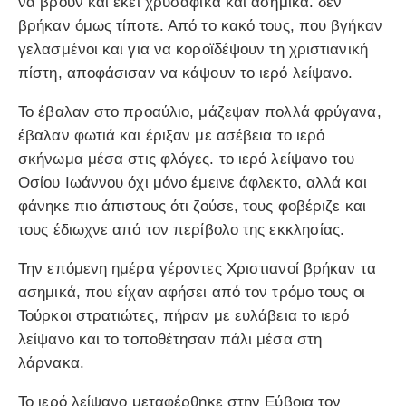
να βρουν και εκεί χρυσαφικά και ασημικά. δεν
βρήκαν όμως τίποτε. Από το κακό τους, που βγήκαν
γελασμένοι και για να κοροϊδέψουν τη χριστιανική
πίστη, αποφάσισαν να κάψουν το ιερό λείψανο.
Το έβαλαν στο προαύλιο, μάζεψαν πολλά φρύγανα,
έβαλαν φωτιά και έριξαν με ασέβεια το ιερό
σκήνωμα μέσα στις φλόγες. το ιερό λείψανο του
Οσίου Ιωάννου όχι μόνο έμεινε άφλεκτο, αλλά και
φάνηκε πιο άπιστους ότι ζούσε, τους φοβέριζε και
τους έδιωχνε από τον περίβολο της εκκλησίας.
Την επόμενη ημέρα γέροντες Χριστιανοί βρήκαν τα
ασημικά, που είχαν αφήσει από τον τρόμο τους οι
Τούρκοι στρατιώτες, πήραν με ευλάβεια το ιερό
λείψανο και το τοποθέτησαν πάλι μέσα στη
λάρνακα.
Το ιερό λείψανο μεταφέρθηκε στην Εύβοια τον