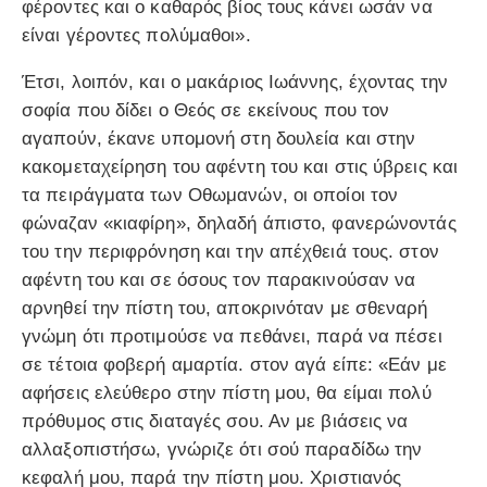
φέροντες και ο καθαρός βίος τους κάνει ωσάν να
είναι γέροντες πολύμαθοι».
Έτσι, λοιπόν, και ο μακάριος Ιωάννης, έχοντας την
σοφία που δίδει ο Θεός σε εκείνους που τον
αγαπούν, έκανε υπομονή στη δουλεία και στην
κακομεταχείρηση του αφέντη του και στις ύβρεις και
τα πειράγματα των Οθωμανών, οι οποίοι τον
φώναζαν «κιαφίρη», δηλαδή άπιστο, φανερώνοντάς
του την περιφρόνηση και την απέχθειά τους. στον
αφέντη του και σε όσους τον παρακινούσαν να
αρνηθεί την πίστη του, αποκρινόταν με σθεναρή
γνώμη ότι προτιμούσε να πεθάνει, παρά να πέσει
σε τέτοια φοβερή αμαρτία. στον αγά είπε: «Εάν με
αφήσεις ελεύθερο στην πίστη μου, θα είμαι πολύ
πρόθυμος στις διαταγές σου. Αν με βιάσεις να
αλλαξοπιστήσω, γνώριζε ότι σού παραδίδω την
κεφαλή μου, παρά την πίστη μου. Χριστιανός