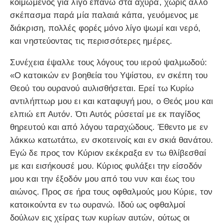
κοιμώμενος για λίγο επάνω στα άχυρα, χωρίς άλλο
σκέπασμα παρά μία παλαιά κάπα, γευόμενος με
διάκριση, πολλές φορές μόνο λίγο ψωμί και νερό,
και νηστεύοντας τις περισσότερες ημέρες.
Συνέχεια έψαλλε τους λόγους του ιερού ψαλμωδού:
«Ο κατοικών εν βοηθεία του Υψίστου, εν σκέπη του
Θεού του ουρανού αυλισθήσεται. Ερεί τω Κυρίω
αντιλήπτωρ μου ει και καταφυγή μου, ο Θεός μου και
ελπιώ επ Αυτόν. Ότι Αυτός ρύσεταί με εκ παγίδος
θηρευτού και από λόγου ταραχώδους. Έθεντο με εν
λάκκω κατωτάτω, εν σκοτεινοίς και εν σκιά θανάτου.
Εγώ δε προς τον Κύριον εκέκραξα εν τω θλίβεσθαί
με και εισήκουσέ μου. Κύριος φυλάξει την είσοδόν
μου και την έξοδόν μου από του νυν και έως του
αιώνος. Προς σε ήρα τους οφθαλμούς μου Κύριε, τον
κατοικούντα εν τω ουρανώ. Ιδού ως οφθαλμοί
δούλων εις χείρας των κυρίων αυτών, ούτως οι