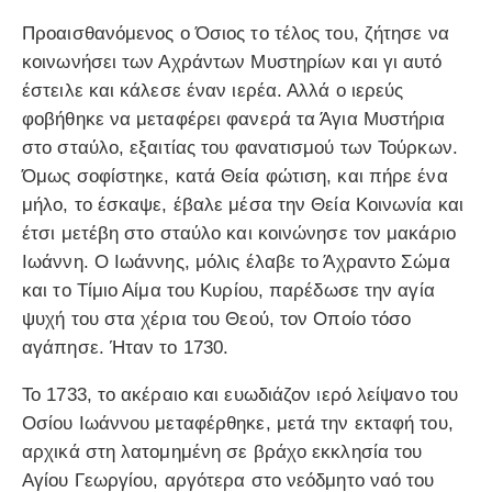
Προαισθανόμενος ο Όσιος το τέλος του, ζήτησε να
κοινωνήσει των Αχράντων Μυστηρίων και γι αυτό
έστειλε και κάλεσε έναν ιερέα. Αλλά ο ιερεύς
φοβήθηκε να μεταφέρει φανερά τα Άγια Μυστήρια
στο σταύλο, εξαιτίας του φανατισμού των Τούρκων.
Όμως σοφίστηκε, κατά Θεία φώτιση, και πήρε ένα
μήλο, το έσκαψε, έβαλε μέσα την Θεία Κοινωνία και
έτσι μετέβη στο σταύλο και κοινώνησε τον μακάριο
Ιωάννη. Ο Ιωάννης, μόλις έλαβε το Άχραντο Σώμα
και το Τίμιο Αίμα του Κυρίου, παρέδωσε την αγία
ψυχή του στα χέρια του Θεού, τον Οποίο τόσο
αγάπησε. Ήταν το 1730.
Το 1733, το ακέραιο και ευωδιάζον ιερό λείψανο του
Οσίου Ιωάννου μεταφέρθηκε, μετά την εκταφή του,
αρχικά στη λατομημένη σε βράχο εκκλησία του
Αγίου Γεωργίου, αργότερα στο νεόδμητο ναό του