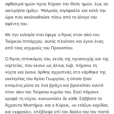
οφθαλμοί ημών προς Κύριον τον Θεόν ημών, έως ου
οικτιρήσαι ημάς». Ψαλμούς σιγόψαλλε και κατά την
ώρα που ακολουθούσε πίσω από το άλογο του
αφέντη του.
Με την ευλογία που έφερε ο Άγιος στον οίκο του
Τούρκου Ιππάρχου, αυτός πλούτισε και έγινε ένας
από τους ισχυρούς του Προκοπίου.
Ο Άγιος ιπποκόμος του, εκτός της προσευχής και της
νηστείας, που έκανε ως άλλος Ιώβ, πήγαινε τη
νύχτα και έκανε όρθιος αγρυπνίες στο νάρθηκα της
εκκλησίας του Αγίου Γεωργίου, η οποία ήταν
κτισμένη μέσα σε ένα βράχο και βρισκόταν κοντά
στον οίκο του Τούρκου κυρίου του. Εκεί πήγαινε
κρυφά τη νύχτα, κοινωνούσε δε κάθε Σάββατο τα
Άχραντα Μυστήρια. και ο Κύριος, «ο ετάζων καρδίας
και νεφρούς», επέβλεψε επί τον δούλο του τον πιστό