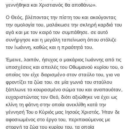
γεννήθηκα και Χριστιανός θα αποθάνω».
Ο Θεός, βλέποντας την πίστη του και ακούγοντας
την ομολογία του, μαλάκωσε την σκληρή καρδιά του
αγά και με τον καιρό τον συμπάθησε. σε αυτό
συνήργησε και η μεγάλη ταπείνωση όπου στόλιζε
τον Ιωάννη, καθώς και η πραότητά του.
Έμεινε, λοιπόν, ήσυχος ο μακάριος Ιωάννης από τις
υποσχέσεις και απειλές του Οθωμανού κυρίου του, ο
οποίος τον είχε διορισμένο στον σταύλο του, για να
φροντίζει τα ζώα του. σε μία γωνιά του σταύλου
ξάπλωνε το κουρασμένο σώμα του και αναπαυόταν,
ευχαριστώντας τον Θεό, διότι αξιώθηκε να έχει ως
κλίνη τη φάτνη στην οποία ανεκλίθη κατά την
γέννησή Του ο Κύριός μας Ιησούς Χριστός. Ήταν δε
αφοσιωμένος στο έργο του, περιποιούμενος με
στοργή τα ζώα του κυρίου του, τα οποία