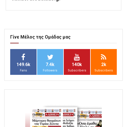
Γίνε Μέλος της Ομάδας μας
149.6k
7.4k
140k
2k
Fans
Followers
Subscribers
Subscribers