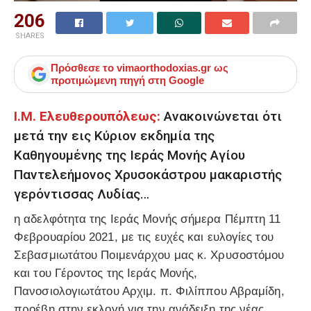
206
SHARES
Πρόσθεσε το
vimaorthodoxias.gr
ως
προτιμώμενη πηγή στη Google
Ι.Μ. Ελευθερουπόλεως:
Ανακοινώνεται ότι
μετά την εις Κύριον εκδημία της
Καθηγουμένης της Ιεράς Μονής Αγίου
Παντελεήμονος Χρυσοκάστρου μακαριστής
γερόντισσας Λυδίας…
η αδελφότητα της Ιεράς Μονής σήμερα Πέμπτη 11
Φεβρουαρίου 2021, με τις ευχές και ευλογίες του
Σεβασμιωτάτου Ποιμενάρχου μας κ. Χρυσοστόμου
και του Γέροντος της Ιεράς Μονής,
Πανοσιολογιωτάτου Αρχιμ. π. Φιλίππου Αβραμίδη,
προέβη στην εκλογή για την ανάδειξη της νέας