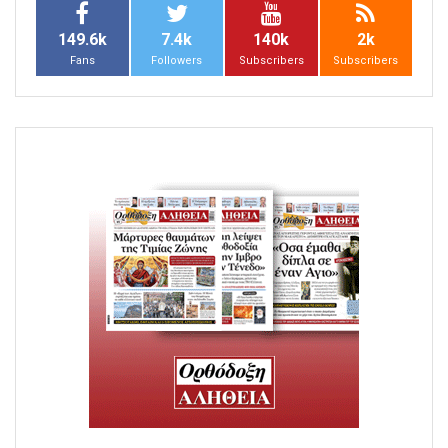
149.6k
7.4k
140k
2k
Fans
Followers
Subscribers
Subscribers