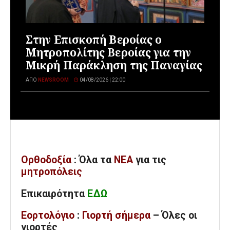
Στην Επισκοπή Βεροίας ο
Μητροπολίτης Βεροίας για την
Μικρή Παράκληση της Παναγίας
ΑΠΌ
NEWSROOM
04/08/2026 | 22:00
Ορθοδοξία
: Όλα
τα
ΝΕΑ
για τις
μητροπόλεις
Επικαιρότητα
ΕΔΩ
Εορτολόγιο
:
Γιορτή σήμερα
– Όλες οι
γιορτές