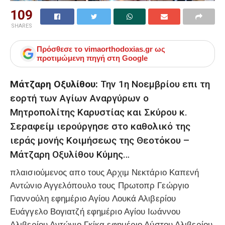
109
SHARES
Πρόσθεσε το
vimaorthodoxias.gr
ως
προτιμώμενη πηγή στη Google
Μάτζαρη Οξυλίθου:
Την 1η Νοεμβρίου επι τη
εορτή των Αγίων Αναργύρων ο
Μητροπολίτης Καρυστίας και Σκύρου κ.
Σεραφείμ ιερούργησε στο καθολικό της
ιεράς μονής Κοιμήσεως της Θεοτόκου –
Μάτζαρη Οξυλίθου Κύμης…
πλαισιούμενος απο τους Αρχιμ Νεκτάριο Καπενή
Αντώνιο Αγγελόπουλο τους Πρωτοπρ Γεώργιο
Γιαννούλη εφημέριο Αγίου Λουκά Αλιβερίου
Ευάγγελο Βογιατζή εφημέριο Αγίου Ιωάννου
Αλιβερίου Αντώνιο Γκίκα εφημέριο Δύστου Αλιβερίου