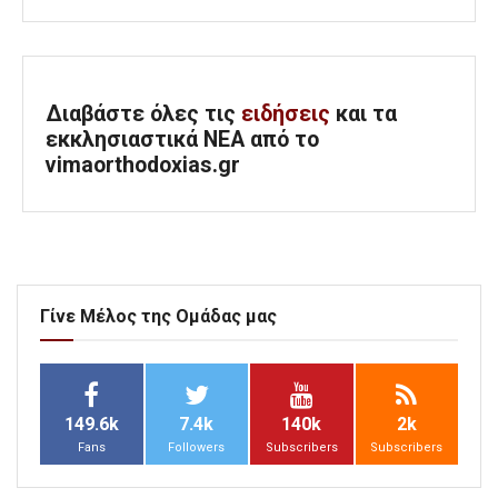
Διαβάστε όλες τις
ειδήσεις
και τα
εκκλησιαστικά ΝΕΑ από το
vimaorthodoxias.gr
Γίνε Μέλος της Ομάδας μας
149.6k
7.4k
140k
2k
Fans
Followers
Subscribers
Subscribers