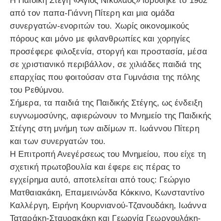
Η Παιδική Στέγη «Άγιος Νικόλαος» ιδρύθηκε το 1962
από τον παπα-Γιάννη Πίτερη και μια ομάδα
συνεργατών-ενοριτών του. Χωρίς οικονομικούς
πόρους και μόνο με φιλανθρωπίες και χορηγίες
προσέφερε φιλοξενία, στοργή και προστασία, μέσα
σε χριστιανικό περιβάλλον, σε χιλιάδες παιδιά της
επαρχίας που φοιτούσαν στα Γυμνάσια της πόλης
του Ρεθύμνου.
Σήμερα, τα παιδιά της Παιδικής Στέγης, ως ένδειξη
ευγνωμοσύνης, αφιερώνουν το Μνημείο της Παιδικής
Στέγης στη μνήμη των αιδίμων π. Ιωάννου Πίτερη
και των συνεργατών του.
Η Επιτροπή Ανεγέρσεως του Μνημείου, που είχε τη
σχετική πρωτοβουλία και έφερε εις πέρας το
εγχείρημα αυτό, αποτελείται από τους: Γεώργιο
Ματθαιακάκη, Επαμεινώνδα Κόκκινο, Κωνσταντίνο
Καλλέργη, Ειρήνη Κουρνιανού-Τζανουδάκη, Ιωάννα
Ταταράκη-Σταυρακάκη και Γεωργία Γεωργουλάκη-