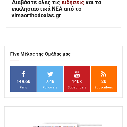
Διαβάστε όλες τις
ειδήσεις
και τα
εκκλησιαστικά ΝΕΑ από το
vimaorthodoxias.gr
Γίνε Μέλος της Ομάδας μας
149.6k
7.4k
140k
2k
Fans
Followers
Subscribers
Subscribers