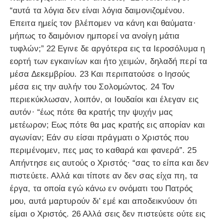
“αυτά τα λόγια δεν είναι λόγια δαιμονιζομένου.
Επειτα ημείς τον βλέπομεν να κάνη και θαύματα·
μήπως το δαιμόνιον ημπορεί να ανοίγη μάτια
τυφλών;” 22 Εγινε δε αργότερα εις τα Ιεροσόλυμα η
εορτή των εγκαινίων και ήτο χειμών, δηλαδή περί τα
μέσα Δεκεμβρίου. 23 Και περιπατούσε ο Ιησούς
μέσα εις την αυλήν του Σολομώντος. 24 Τον
περιεκύκλωσαν, λοιπόν, οι Ιουδαίοι και έλεγαν εις
αυτόν· “έως πότε θα κρατής την ψυχήν μας
μετέωρον; Εως πότε θα μας κρατής εις απορίαν και
αγωνίαν; Εάν συ είσαι πράγματι ο Χριστός που
περιμένομεν, πες μας το καθαρά και φανερά”. 25
Απήντησε εις αυτούς ο Χριστός· “σας το είπα και δεν
πιστεύετε. Αλλά και τίποτε αν δεν σας είχα πη, τα
έργα, τα οποία εγώ κάνω εν ονόματι του Πατρός
μου, αυτά μαρτυρούν δι’ εμέ και αποδεικνύουν ότι
είμαι ο Χριστός. 26 Αλλά σεις δεν πιστεύετε ούτε εις