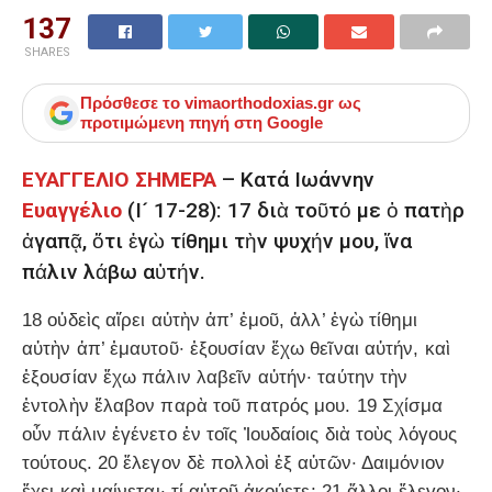
137
SHARES
Πρόσθεσε το
vimaorthodoxias.gr
ως
προτιμώμενη πηγή στη Google
ΕΥΑΓΓΕΛΙΟ ΣΗΜΕΡΑ
– Κατά Ιωάννην
Ευαγγέλιο
(Ι´ 17-28): 17 διὰ τοῦτό με ὁ πατὴρ
ἀγαπᾷ, ὅτι ἐγὼ τίθημι τὴν ψυχήν μου, ἵνα
πάλιν λάβω αὐτήν.
18 οὐδεὶς αἴρει αὐτὴν ἀπ’ ἐμοῦ, ἀλλ’ ἐγὼ τίθημι
αὐτὴν ἀπ’ ἐμαυτοῦ· ἐξουσίαν ἔχω θεῖναι αὐτήν, καὶ
ἐξουσίαν ἔχω πάλιν λαβεῖν αὐτήν· ταύτην τὴν
ἐντολὴν ἔλαβον παρὰ τοῦ πατρός μου. 19 Σχίσμα
οὖν πάλιν ἐγένετο ἐν τοῖς Ἰουδαίοις διὰ τοὺς λόγους
τούτους. 20 ἔλεγον δὲ πολλοὶ ἐξ αὐτῶν· Δαιμόνιον
ἔχει καὶ μαίνεται· τί αὐτοῦ ἀκούετε; 21 ἄλλοι ἔλεγον·