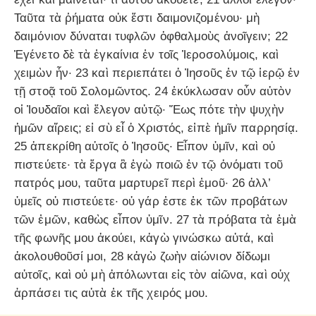
Ταῦτα τὰ ῥήματα οὐκ ἔστι δαιμονιζομένου· μὴ
δαιμόνιον δύναται τυφλῶν ὀφθαλμοὺς ἀνοῖγειν; 22
Ἐγένετο δὲ τὰ ἐγκαίνια ἐν τοῖς Ἱεροσολύμοις, καὶ
χειμὼν ἦν· 23 καὶ περιεπάτει ὁ Ἰησοῦς ἐν τῷ ἱερῷ ἐν
τῇ στοᾷ τοῦ Σολομῶντος. 24 ἐκύκλωσαν οὖν αὐτὸν
οἱ Ἰουδαῖοι καὶ ἔλεγον αὐτῷ· Ἕως πότε τὴν ψυχὴν
ἡμῶν αἴρεις; εἰ σὺ εἶ ὁ Χριστός, εἰπὲ ἡμῖν παρρησίᾳ.
25 ἀπεκρίθη αὐτοῖς ὁ Ἰησοῦς· Εἶπον ὑμῖν, καὶ οὐ
πιστεύετε· τὰ ἔργα ἃ ἐγὼ ποιῶ ἐν τῷ ὀνόματι τοῦ
πατρός μου, ταῦτα μαρτυρεῖ περὶ ἐμοῦ· 26 ἀλλ’
ὑμεῖς οὐ πιστεύετε· οὐ γάρ ἐστε ἐκ τῶν προβάτων
τῶν ἐμῶν, καθὼς εἶπον ὑμῖν. 27 τὰ πρόβατα τὰ ἐμὰ
τῆς φωνῆς μου ἀκούει, κἀγὼ γινώσκω αὐτά, καὶ
ἀκολουθοῦσί μοι, 28 κἀγὼ ζωὴν αἰώνιον δίδωμι
αὐτοῖς, καὶ οὐ μὴ ἀπόλωνται εἰς τὸν αἰῶνα, καὶ οὐχ
ἁρπάσει τις αὐτὰ ἐκ τῆς χειρός μου.