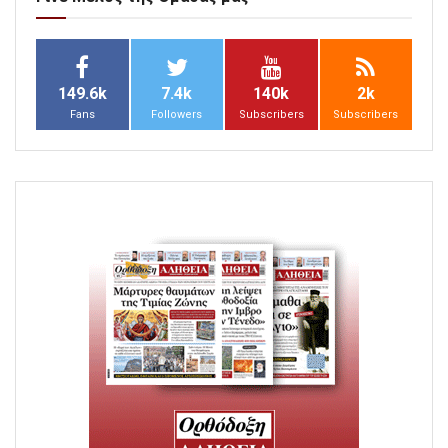
149.6k
7.4k
140k
2k
Fans
Followers
Subscribers
Subscribers