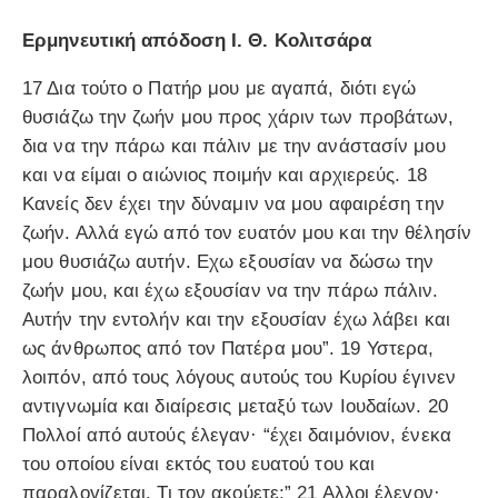
Ερμηνευτική απόδοση Ι. Θ. Κολιτσάρα
17 Δια τούτο ο Πατήρ μου με αγαπά, διότι εγώ
θυσιάζω την ζωήν μου προς χάριν των προβάτων,
δια να την πάρω και πάλιν με την ανάστασίν μου
και να είμαι ο αιώνιος ποιμήν και αρχιερεύς. 18
Κανείς δεν έχει την δύναμιν να μου αφαιρέση την
ζωήν. Αλλά εγώ από τον ευατόν μου και την θέλησίν
μου θυσιάζω αυτήν. Εχω εξουσίαν να δώσω την
ζωήν μου, και έχω εξουσίαν να την πάρω πάλιν.
Αυτήν την εντολήν και την εξουσίαν έχω λάβει και
ως άνθρωπος από τον Πατέρα μου”. 19 Υστερα,
λοιπόν, από τους λόγους αυτούς του Κυρίου έγινεν
αντιγνωμία και διαίρεσις μεταξύ των Ιουδαίων. 20
Πολλοί από αυτούς έλεγαν· “έχει δαιμόνιον, ένεκα
του οποίου είναι εκτός του ευατού του και
παραλογίζεται. Τι τον ακούετε;” 21 Αλλοι έλεγον·