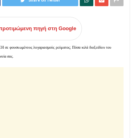
Share on Twitter
ροτιμώμενη πηγή στη Google
Η σε φουσκωμένους λογαριασμούς ρεύματος; Πόσα κιλά διοξειδίου του
νοία σας.