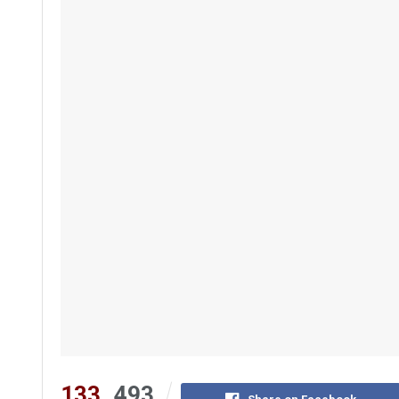
133
493