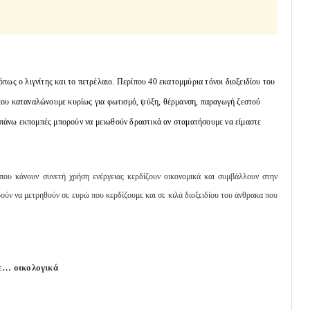
πως ο λιγνίτης και το πετρέλαιο. Περίπου 40 εκατομμύρια τόνοι διοξειδίου του
που καταναλώνουμε κυρίως για φωτισμό, ψύξη, θέρμανση, παραγωγή ζεστού
ραπάνω εκπομπές μπορούν να μειωθούν δραστικά αν σταματήσουμε να είμαστε
που κάνουν συνετή χρήση ενέργειας κερδίζουν οικονομικά και συμβάλλουν στην
ούν να μετρηθούν σε ευρώ που κερδίζουμε και σε κιλά διοξειδίου του άνθρακα που
ε… οικολογικά