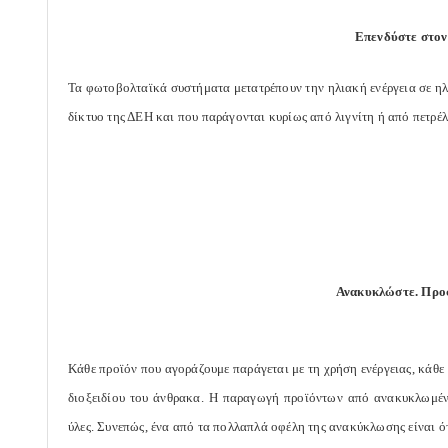
Επενδύστε στον
Τα φωτοβολταϊκά συστήματα μετατρέπουν την ηλιακή ενέργεια σε ηλ
δίκτυο της ΔΕΗ και που παράγονται κυρίως από λιγνίτη ή από πετρέλ
Ανακυκλώστε. Προσ
Κάθε προϊόν που αγοράζουμε παράγεται με τη χρήση ενέργειας, κάθε
διοξειδίου του άνθρακα. Η παραγωγή προϊόντων από ανακυκλωμένο
ύλες. Συνεπώς, ένα από τα πολλαπλά οφέλη της ανακύκλωσης είναι ότ