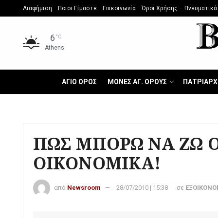
Διαφήμιση
Ποιοι Είμαστε
Επικοινωνία
Όροι Χρήσης – Πνευματικά
6
°C
Athens
ΑΓΙΟ ΟΡΟΣ
ΜΟΝΕΣ ΑΓ. ΟΡΟΥΣ
ΠΑΤΡΙΑΡΧ
ΠΩΣ ΜΠΟΡΩ ΝΑ ΖΩ Ο
ΟΙΚΟΝΟΜΙΚΑ!
από
Newsroom
28/07/2010 | 15:38
σε
ΕΞΟΙΚΟΝΟ