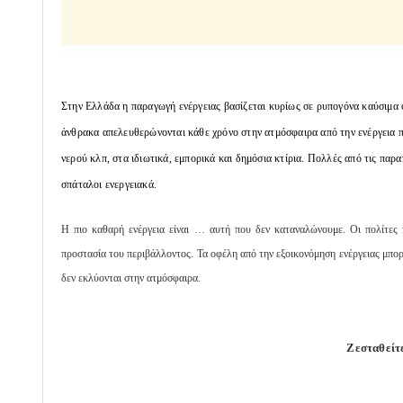
Στην Ελλάδα η παραγωγή ενέργειας βασίζεται κυρίως σε ρυπογόνα καύσιμα ό
άνθρακα απελευθερώνονται κάθε χρόνο στην ατμόσφαιρα από την ενέργεια 
νερού κλπ, στα ιδιωτικά, εμπορικά και δημόσια κτίρια. Πολλές από τις πα
σπάταλοι ενεργειακά.
Η πιο καθαρή ενέργεια είναι … αυτή που δεν καταναλώνουμε. Οι πολίτες 
προστασία του περιβάλλοντος. Τα οφέλη από την εξοικονόμηση ενέργειας μπορ
δεν εκλύονται στην ατμόσφαιρα.
Ζεσταθείτ