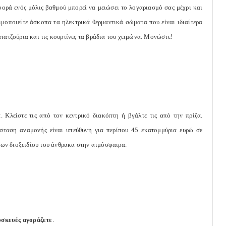
φορά ενός μόλις βαθμού μπορεί να μειώσει το λογαριασμό σας μέχρι και
μοποιείτε άσκοπα τα ηλεκτρικά θερμαντικά σώματα που είναι ιδιαίτερα
 πατζούρια και τις κουρτίνες τα βράδια του χειμώνα. Μονώστε!
 Κλείστε τις από τον κεντρικό διακόπτη ή βγάλτε τις από την πρίζα.
άσταση αναμονής είναι υπεύθυνη για περίπου 45 εκατομμύρια ευρώ σε
ων διοξειδίου του άνθρακα στην ατμόσφαιρα.
υσκευές αγοράζετε
.