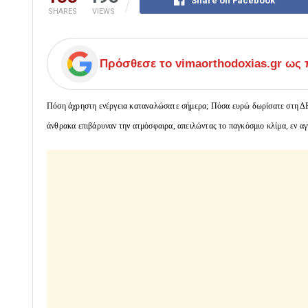
Share on Facebook
SHARES
VIEWS
Πρόσθεσε το
vimaorthodoxias.gr
ως π
Πόση άχρηστη ενέργεια καταναλώσατε σήμερα; Πόσα ευρώ δωρίσατε στη ΔΕ
άνθρακα επιβάρυναν την ατμόσφαιρα, απειλώντας το παγκόσμιο κλίμα, εν αγ