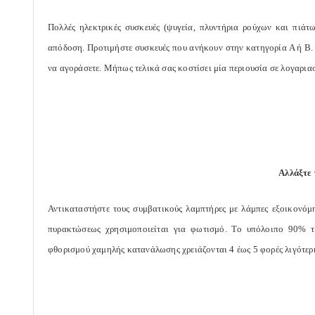
Πολλές ηλεκτρικές συσκευές (ψυγεία, πλυντήρια ρούχων και πιάτω
απόδοση. Προτιμήστε συσκευές που ανήκουν στην κατηγορία Α ή Β.
να αγοράσετε. Μήπως τελικά σας κοστίσει μία περιουσία σε λογαρια
Αλλάξτε 
Αντικαταστήστε τους συμβατικούς λαμπτήρες με λάμπες εξοικονόμ
πυρακτώσεως χρησιμοποιείται για φωτισμό. Το υπόλοιπο 90% της
φθορισμού χαμηλής κατανάλωσης χρειάζονται 4 έως 5 φορές λιγότερη