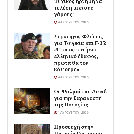
Τυχικός ηρνήθη να
τελέση μικτούς
γάμους;
4 ΑΥΓΟΎΣΤΟΥ, 2026
Στρατηγός Φλώρος
για Τουρκία και F-35:
«Όποιος πατήσει
ελληνικό έδαφος,
πρώτα θα τον
κάψουμε»
4 ΑΥΓΟΎΣΤΟΥ, 2026
Οι Ψαλμοί του Δαϋιδ
για την Σαρακοστή
της Παναγίας
1 ΑΥΓΟΎΣΤΟΥ, 2026
Προσευχή στην
Παναγία Γιάτρισσα