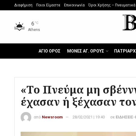
Διαφήμιση
Ποιοι Είμαστε
Επικοινωνία
Όροι Χρήσης – Πνευματικά
6
°C
Athens
ΑΓΙΟ ΟΡΟΣ
ΜΟΝΕΣ ΑΓ. ΟΡΟΥΣ
ΠΑΤΡΙΑΡΧ
«Το Πνεύμα μη σβένν
έχασαν ή ξέχασαν τον
από
Newsroom
28/02/2021 | 19:40
σε
ΕΙΔΗΣΕΙΣ