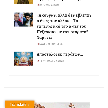
24 ΙΟΥΛΊΟΥ, 2024
«Άκουγαν, αλλά δεν έβλεπαν
ο ένας τον άλλο» – Το
ταπεινωτικό τετ-α-τετ του
Πεζεσκιάν με τον “αόρατο”
Χαμενεΐ
6 ΑΥΓΟΎΣΤΟΥ, 2026
Απόστολοι εκ περάτων…
11 ΑΥΓΟΎΣΤΟΥ, 2023
Translate »