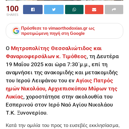
100
SHARES
Πρόσθεσε το
vimaorthodoxias.gr
ως
προτιμώμενη πηγή στη Google
Ο
Μητροπολίτης Θεσσαλιώτιδος και
Φαναριοφερσάλων κ. Τιμόθεος
, τη Δευτέρα
19 Μαΐου 2025 και ώρα 7:30΄μ.μ., επί τη
αναμνήσει της ανακομιδής και μετακομιδής
του Ιερού Λειψάνου του εν
Αγίοις Πατρός
ημών Νικολάου, Αρχιεπισκόπου Μύρων της
Λυκίας
, χοροστάτησε στην ακολουθία του
Εσπερινού στον Ιερό Ναό Αγίου Νικολάου
Τ.Κ. Ξυνονερίου.
Κατά την ομιλία του προς το ευσεβές εκκλησίασμα,