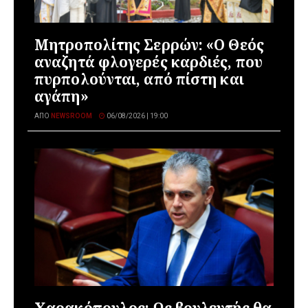
Μητροπολίτης Σερρών: «Ο Θεός
αναζητά φλογερές καρδιές, που
πυρπολούνται, από πίστη και
αγάπη»
ΑΠΌ
NEWSROOM
06/08/2026 | 19:00
Χαρακόπουλος: Ως βουλευτής θα