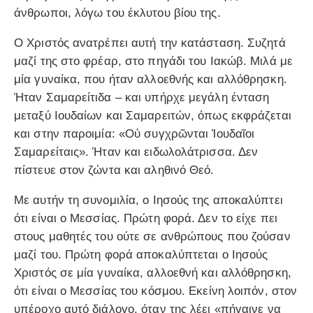
άνθρωποι, λόγω του έκλυτου βίου της.
Ο Χριστός ανατρέπει αυτή την κατάσταση. Συζητά
μαζί της στο φρέαρ, στο πηγάδι του Ιακώβ. Μιλά με
μία γυναίκα, που ήταν αλλοεθνής και αλλόθρησκη.
Ήταν Σαμαρείτιδα – και υπήρχε μεγάλη ένταση
μεταξύ Ιουδαίων και Σαμαρειτών, όπως εκφράζεται
και στην παροιμία: «Οὐ συγχρῶνται Ἰουδαῖοι
Σαμαρείταις». Ήταν και ειδωλολάτρισσα. Δεν
πίστευε στον ζώντα και αληθινό Θεό.
Με αυτήν τη συνομιλία, ο Ιησούς της αποκαλύπτει
ότι είναι ο Μεσσίας. Πρώτη φορά. Δεν το είχε πει
στους μαθητές του ούτε σε ανθρώπους που ζούσαν
μαζί του. Πρώτη φορά αποκαλύπτεται ο Ιησούς
Χριστός σε μία γυναίκα, αλλοεθνή και αλλόθρησκη,
ότι είναι ο Μεσσίας του κόσμου. Εκείνη λοιπόν, στον
υπέροχο αυτό διάλογο, όταν της λέει «πήγαινε να