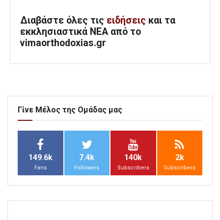
Διαβάστε όλες τις
ειδήσεις
και τα
εκκλησιαστικά ΝΕΑ από το
vimaorthodoxias.gr
Γίνε Μέλος της Ομάδας μας
149.6k
7.4k
140k
2k
Fans
Followers
Subscribers
Subscribers