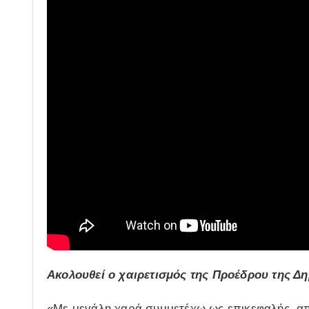
Ακολουθεί ο χαιρετισμός της Προέδρου της Δη
«Με μεγάλη χαρά συμμετέχω ως επικεφαλής, απ