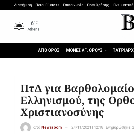
Διαφήμιση
Ποιοι Είμαστε
Επικοινωνία
Όροι Χρήσης – Πνευματικά
6
°C
Athens
ΑΓΙΟ ΟΡΟΣ
ΜΟΝΕΣ ΑΓ. ΟΡΟΥΣ
ΠΑΤΡΙΑΡΧ
ΠτΔ για Βαρθολομαίο
Ελληνισμού, της Ορθο
Χριστιανοσύνης
από
Newsroom
24/11/2021 | 12:18
Ενημερώθηκε: