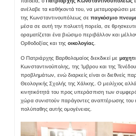
παιδεία, ο
Πατριάρχης Κωνσταντινουπόλεως
έ
ανέλαβε τα καθήκοντά του, να μεταμορφώσει με 
της Κωνσταντινουπόλεως σε
παγκόσμιο πνευμα
μέσα σε αυτή την πολυετή πορεία, σε θρησκευτικ
οραματίζεται ένα βιώσιμο περιβάλλον και μέλλο
Ορθοδοξίας και της
οικολογίας
.
Ο Πατριάρχης Βαρθολομαίος διεκδικεί με
μαχητι
Κωνσταντινούπολης, της Ίμβρου και της Τενέδου
προβλημάτων, ενώ διαρκείς είναι οι διεθνείς πα
Θεολογικής Σχολής της Χάλκης. Ο μειλίχιος αλλά
κινητικότητά του προς υπεράσπιση των συμφερ
χώρα συνιστούν παράγοντες αναπτέρωσης του η
πολύπαθης αυτής ομογένειας.