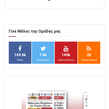
Γίνε Μέλος της Ομάδας μας
149.6k
7.4k
140k
2k
Fans
Followers
Subscribers
Subscribers