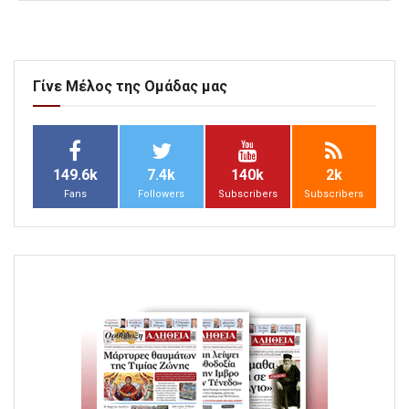
Γίνε Μέλος της Ομάδας μας
149.6k
7.4k
140k
2k
Fans
Followers
Subscribers
Subscribers