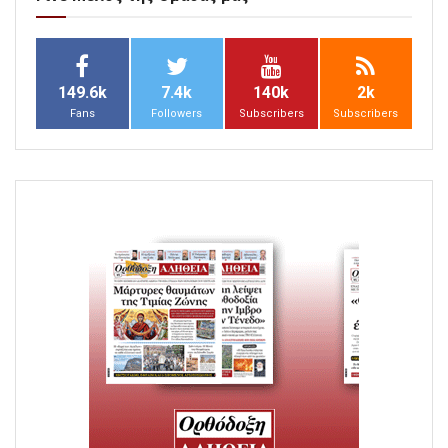
149.6k
7.4k
140k
2k
Fans
Followers
Subscribers
Subscribers