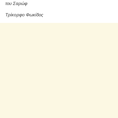
του Σαρώφ
Τρίκορφο Φωκίδος