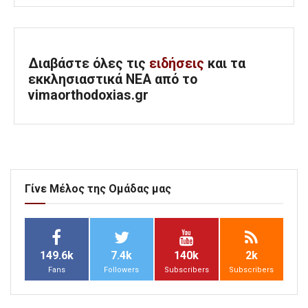
Διαβάστε όλες τις
ειδήσεις
και τα
εκκλησιαστικά ΝΕΑ από το
vimaorthodoxias.gr
Γίνε Μέλος της Ομάδας μας
149.6k
7.4k
140k
2k
Fans
Followers
Subscribers
Subscribers