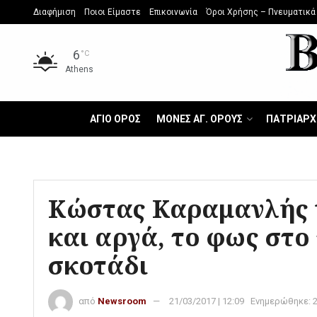
Διαφήμιση
Ποιοι Είμαστε
Επικοινωνία
Όροι Χρήσης – Πνευματικά
6
°C
Athens
ΑΓΙΟ ΟΡΟΣ
ΜΟΝΕΣ ΑΓ. ΟΡΟΥΣ
ΠΑΤΡΙΑΡΧ
Κώστας Καραμανλής γ
και αργά, το φως στο
σκοτάδι
από
Newsroom
21/03/2017 | 12:09
Ενημερώθηκε: