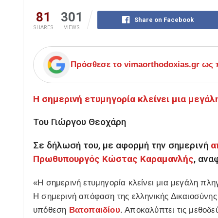
81
301
Share on Facebook
SHARES
VIEWS
Πρόσθεσε το
vimaorthodoxias.gr
ως π
Η σημερινή ετυμηγορία κλείνει μια μεγάλ
Του Γιώργου Θεοχάρη
Σε δήλωσή του, με αφορμή την σημερινή
α
Πρωθυπουργός Κώστας Καραμανλής
, ανα
«Η σημερινή ετυμηγορία κλείνει μια μεγάλη πλη
Η σημερινή απόφαση της ελληνικής Δικαιοσύνης 
υπόθεση
Βατοπαιδίου
. Αποκαλύπτει τις μεθοδε