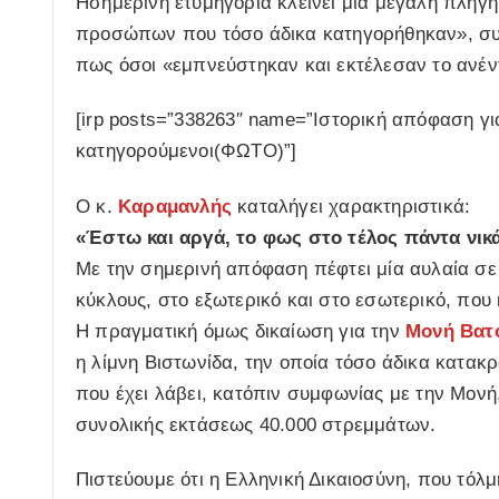
Ησημερινή ετυμηγορία κλείνει μια μεγάλη πληγή.
προσώπων που τόσο άδικα κατηγορήθηκαν», συ
πως όσοι «εμπνεύστηκαν και εκτέλεσαν το ανέντ
[irp posts=”338263″ name=”Ιστορική απόφαση γι
κατηγορούμενοι(ΦΩΤΟ)”]
Ο κ.
Καραμανλής
καταλήγει χαρακτηριστικά:
«Έστω και αργά, το φως στο τέλος πάντα νικά
Με την σημερινή απόφαση πέφτει μία αυλαία σ
κύκλους, στο εξωτερικό και στο εσωτερικό, που
Η πραγματική όμως δικαίωση για την
Μονή Βατ
η λίμνη Βιστωνίδα, την οποία τόσο άδικα κατακρ
που έχει λάβει, κατόπιν συμφωνίας με την Μονή,
συνολικής εκτάσεως 40.000 στρεμμάτων.
Πιστεύουμε ότι η Ελληνική Δικαιοσύνη, που τό