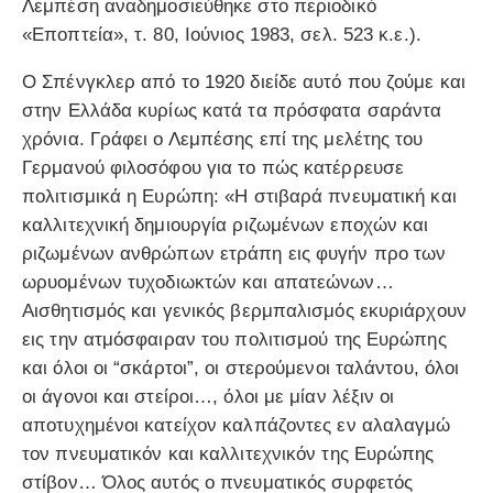
Λεμπέση αναδημοσιεύθηκε στο περιοδικό
«Εποπτεία», τ. 80, Ιούνιος 1983, σελ. 523 κ.ε.).
Ο Σπένγκλερ από το 1920 διείδε αυτό που ζούμε και
στην Ελλάδα κυρίως κατά τα πρόσφατα σαράντα
χρόνια. Γράφει ο Λεμπέσης επί της μελέτης του
Γερμανού φιλοσόφου για το πώς κατέρρευσε
πολιτισμικά η Ευρώπη: «Η στιβαρά πνευματική και
καλλιτεχνική δημιουργία ριζωμένων εποχών και
ριζωμένων ανθρώπων ετράπη εις φυγήν προ των
ωρυομένων τυχοδιωκτών και απατεώνων…
Αισθητισμός και γενικός βερμπαλισμός εκυριάρχουν
εις την ατμόσφαιραν του πολιτισμού της Ευρώπης
και όλοι οι “σκάρτοι”, οι στερούμενοι ταλάντου, όλοι
οι άγονοι και στείροι…, όλοι με μίαν λέξιν οι
αποτυχημένοι κατείχον καλπάζοντες εν αλαλαγμώ
τον πνευματικόν και καλλιτεχνικόν της Ευρώπης
στίβον… Όλος αυτός ο πνευματικός συρφετός