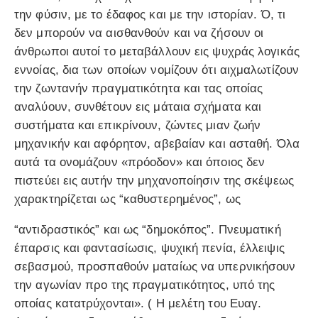
την φύσιν, με το έδαφος και με την ιστορίαν. Ό, τι
δεν μπορούν να αισθανθούν και να ζήσουν οι
άνθρωποι αυτοί το μεταβάλλουν εις ψυχράς λογικάς
εννοίας, δια των οποίων νομίζουν ότι αιχμαλωτίζουν
την ζωντανήν πραγματικότητα και τας οποίας
αναλύουν, συνθέτουν εις μάταια σχήματα και
συστήματα και επικρίνουν, ζώντες μιαν ζωήν
μηχανικήν και αφόρητον, αβεβαίαν και ασταθή. Όλα
αυτά τα ονομάζουν «πρόοδον» και όποιος δεν
πιστεύει εις αυτήν την μηχανοποίησιν της σκέψεως
χαρακτηρίζεται ως “καθυστερημένος”, ως
“αντιδραστικός” και ως “δημοκόπος”. Πνευματική
έπαρσις και φαντασίωσις, ψυχική πενία, έλλειψις
σεβασμού, προσπαθούν ματαίως να υπερνικήσουν
την αγωνίαν προ της πραγματικότητος, υπό της
οποίας κατατρύχονται». ( Η μελέτη του Ευαγ.