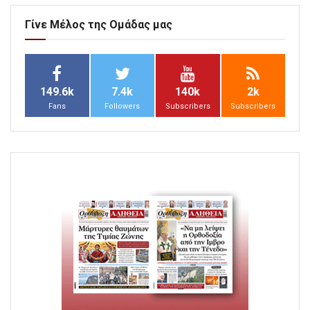
Γίνε Μέλος της Ομάδας μας
149.6k
7.4k
140k
2k
Fans
Followers
Subscribers
Subscribers