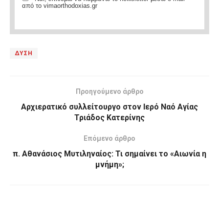
από το vimaorthodoxias.gr
ΔΥΣΗ
Προηγούμενο άρθρο
Αρχιερατικό συλλείτουργο στον Ιερό Ναό Αγίας
Τριάδος Κατερίνης
Επόμενο άρθρο
π. Αθανάσιος Μυτιληναίος: Τι σημαίνει το «Αιωνία η
μνήμη»;