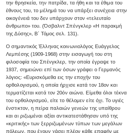
την θρησκεία, την πατρίδα, τα ήθη και τα έθιμα του
έθνους του, το μέλημά του να υπάρξει συνέχεια στην
οικογένειά του δεν υπάρχουν στον «τελευταίο
άνθρωπο» του. (Όσβαλντ Σπένγκλερ «Η παρακμή
της Δύσης», Β΄ Τόμος σελ. 131).
Ο σημαντικός Έλληνας κοινωνιολόγος Ευάγγελος
Λεμπέσης (1909-1968) στην εισαγωγή του στη
φιλοσοφία του Σπένγκλερ, την οποία έγραψε το
1937, σημειώνει επί των όσων γράφει ο Γερμανός
λόγιος: «Ευρισκόμεθα εις την εποχήν του
ορθολογισμού, η οποία ήρχισε κατά τον 18ον και
τερματίζεται κατά τον 20όν αιώνα. Είμεθα όλοι τέκνα
του ορθολογισμού, είτε το θέλομεν είτε όχι. Το υγιές
ένστικτον, η πείρα παλαιών γενεών της υπαίθρου
και αι ριζωμέναι αξίαι αντικατεστάθησαν υπό της
«κριτικής» των ξερριζωμένων τύπων των μεγάλων
πόλεων, που έχουν χάσει πλέον κάθε επαφήν με