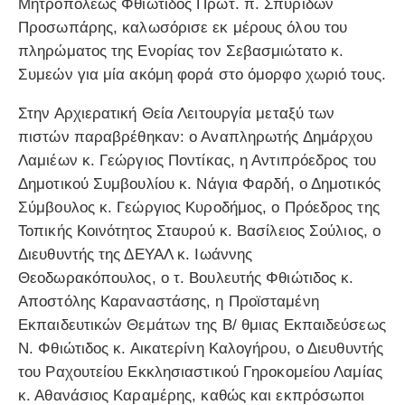
Μητροπόλεως Φθιώτιδος Πρωτ. π. Σπυρίδων
Προσωπάρης, καλωσόρισε εκ μέρους όλου του
πληρώματος της Ενορίας τον Σεβασμιώτατο κ.
Συμεών για μία ακόμη φορά στο όμορφο χωριό τους.
Στην Αρχιερατική Θεία Λειτουργία μεταξύ των
πιστών παραβρέθηκαν: ο Αναπληρωτής Δημάρχου
Λαμιέων κ. Γεώργιος Ποντίκας, η Αντιπρόεδρος του
Δημοτικού Συμβουλίου κ. Νάγια Φαρδή, ο Δημοτικός
Σύμβουλος κ. Γεώργιος Κυροδήμος, ο Πρόεδρος της
Τοπικής Κοινότητος Σταυρού κ. Βασίλειος Σούλιος, ο
Διευθυντής της ΔΕΥΑΛ κ. Ιωάννης
Θεοδωρακόπουλος, ο τ. Βουλευτής Φθιώτιδος κ.
Αποστόλης Καραναστάσης, η Προϊσταμένη
Εκπαιδευτικών Θεμάτων της Β/ θμιας Εκπαιδεύσεως
Ν. Φθιώτιδος κ. Αικατερίνη Καλογήρου, ο Διευθυντής
του Ραχουτείου Εκκλησιαστικού Γηροκομείου Λαμίας
κ. Αθανάσιος Καραμέρης, καθώς και εκπρόσωποι