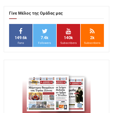
Γίνε Μέλος της Ομάδας μας
149.6k
7.4k
140k
2k
Fans
Followers
Subscribers
Subscribers