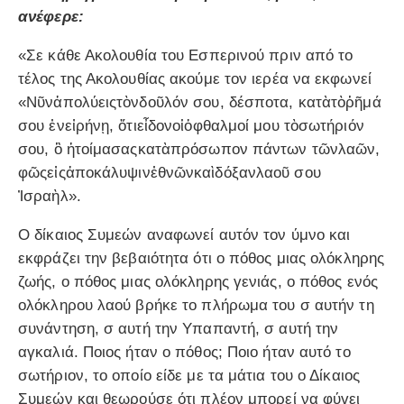
ανέφερε:
«Σε κάθε Ακολουθία του Εσπερινού πριν από το
τέλος της Ακολουθίας ακούμε τον ιερέα να εκφωνεί
«Νῦνἀπολύειςτὸνδοῦλόν σου, δέσποτα, κατὰτὸῥῆμά
σου ἐνεἰρήνῃ, ὅτιεἶδονοἱὀφθαλμοί μου τὸσωτήριόν
σου, ὃ ἠτοίμασαςκατὰπρόσωπον πάντων τῶνλαῶν,
φῶςεἰςἀποκάλυψινἐθνῶνκαὶδόξανλαοῦ σου
Ἰσραὴλ».
Ο δίκαιος Συμεών αναφωνεί αυτόν τον ύμνο και
εκφράζει την βεβαιότητα ότι ο πόθος μιας ολόκληρης
ζωής, ο πόθος μιας ολόκληρης γενιάς, ο πόθος ενός
ολόκληρου λαού βρήκε το πλήρωμα του σ αυτήν τη
συνάντηση, σ αυτή την Υπαπαντή, σ αυτή την
αγκαλιά. Ποιος ήταν ο πόθος; Ποιο ήταν αυτό το
σωτήριον, το οποίο είδε με τα μάτια του ο Δίκαιος
Συμεών και θεωρούσε ότι πλέον μπορεί να φύγει