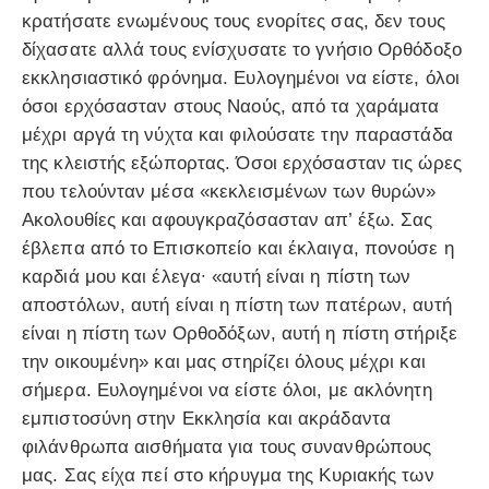
κρατήσατε ενωμένους τους ενορίτες σας, δεν τους
δίχασατε αλλά τους ενίσχυσατε το γνήσιο Ορθόδοξο
εκκλησιαστικό φρόνημα. Ευλογημένοι να είστε, όλοι
όσοι ερχόσασταν στους Ναούς, από τα χαράματα
μέχρι αργά τη νύχτα και φιλούσατε την παραστάδα
της κλειστής εξώπορτας. Όσοι ερχόσασταν τις ώρες
που τελούνταν μέσα «κεκλεισμένων των θυρών»
Ακολουθίες και αφουγκραζόσασταν απ’ έξω. Σας
έβλεπα από το Επισκοπείο και έκλαιγα, πονούσε η
καρδιά μου και έλεγα∙ «αυτή είναι η πίστη των
αποστόλων, αυτή είναι η πίστη των πατέρων, αυτή
είναι η πίστη των Ορθοδόξων, αυτή η πίστη στήριξε
την οικουμένη» και μας στηρίζει όλους μέχρι και
σήμερα. Ευλογημένοι να είστε όλοι, με ακλόνητη
εμπιστοσύνη στην Εκκλησία και ακράδαντα
φιλάνθρωπα αισθήματα για τους συνανθρώπους
μας. Σας είχα πεί στο κήρυγμα της Κυριακής των