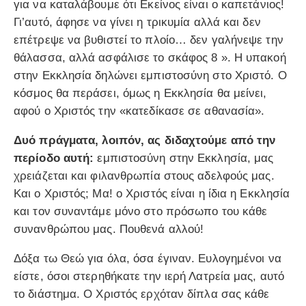
για να καταλάβουμε ότι Εκείνος είναι ο καπετάνιος!
Γι’αυτό, άφησε να γίνει η τρικυμία αλλά και δεν
επέτρεψε να βυθιστεί το πλοίο… δεν γαλήνεψε την
θάλασσα, αλλά ασφάλισε το σκάφος 8 ». Η υπακοή
στην Εκκλησία δηλώνει εμπιστοσύνη στο Χριστό. Ο
κόσμος θα περάσει, όμως η Εκκλησία θα μείνει,
αφού ο Χριστός την «κατεδίκασε σε αθανασία».
Δυό πράγματα, λοιπόν, ας διδαχτούμε από την
περίοδο αυτή:
εμπιστοσύνη στην Εκκλησία, μας
χρειάζεται και φιλανθρωπία στους αδελφούς μας.
Και ο Χριστός; Μα! ο Χριστός είναι η ίδια η Εκκλησία
και τον συναντάμε μόνο στο πρόσωπο του κάθε
συνανθρώπου μας. Πουθενά αλλού!
Δόξα τω Θεώ για όλα, όσα έγιναν. Ευλογημένοι να
είστε, όσοι στερηθήκατε την ιερή Λατρεία μας, αυτό
το διάστημα. Ο Χριστός ερχόταν δίπλα σας κάθε