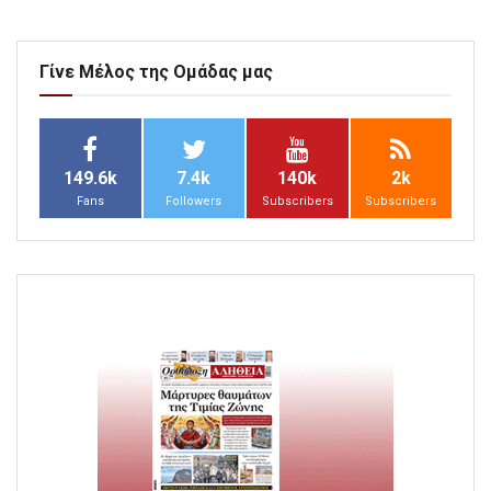
Γίνε Μέλος της Ομάδας μας
149.6k
7.4k
140k
2k
Fans
Followers
Subscribers
Subscribers